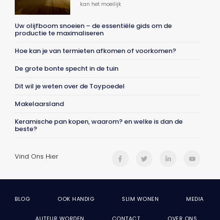
kan het moeilijk
Uw olijfboom snoeien – de essentiële gids om de
productie te maximaliseren
Hoe kan je van termieten afkomen of voorkomen?
De grote bonte specht in de tuin
Dit wil je weten over de Toypoedel
Makelaarsland
Keramische pan kopen, waarom? en welke is dan de
beste?
Vind Ons Hier
BLOG
OOK HANDIG
SLIM WONEN
MEDIA
AUTEUR WORDEN
CONTACT
OVER ONS