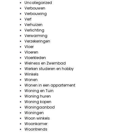
Uncategorized
Verbouwen
Verbouwing
Verf
Verhuizen
Verlichting
Verwarming
Verzekeringen
Vloer
Vloeren
Vloerkleden
Welness en Zwembad
Werken studeren en hobby
Winkels
Wonen
Wonen in een appartement
Woning en Tuin
Woning huren
Woning kopen
Woningaanbod
Woningen
Woon winkels
Woonkamer
Woontrends