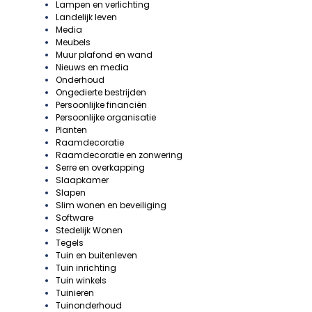
Lampen en verlichting
Landelijk leven
Media
Meubels
Muur plafond en wand
Nieuws en media
Onderhoud
Ongedierte bestrijden
Persoonlijke financiën
Persoonlijke organisatie
Planten
Raamdecoratie
Raamdecoratie en zonwering
Serre en overkapping
Slaapkamer
Slapen
Slim wonen en beveiliging
Software
Stedelijk Wonen
Tegels
Tuin en buitenleven
Tuin inrichting
Tuin winkels
Tuinieren
Tuinonderhoud