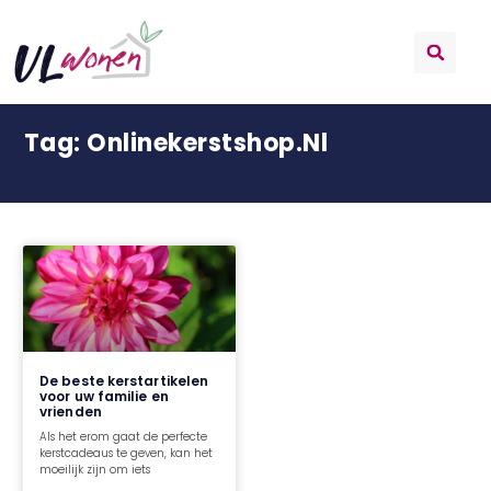
Tag: Onlinekerstshop.nl
De beste kerstartikelen
voor uw familie en
vrienden
Als het erom gaat de perfecte
kerstcadeaus te geven, kan het
moeilijk zijn om iets