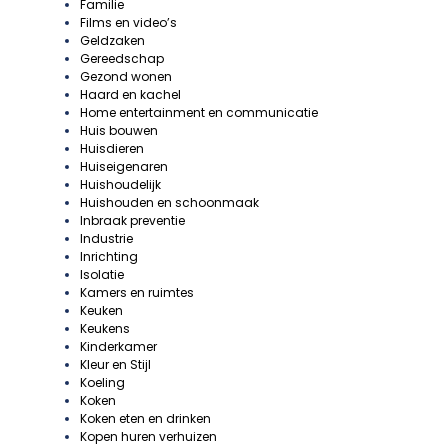
Familie
Films en video’s
Geldzaken
Gereedschap
Gezond wonen
Haard en kachel
Home entertainment en communicatie
Huis bouwen
Huisdieren
Huiseigenaren
Huishoudelijk
Huishouden en schoonmaak
Inbraak preventie
Industrie
Inrichting
Isolatie
Kamers en ruimtes
Keuken
Keukens
Kinderkamer
Kleur en Stijl
Koeling
Koken
Koken eten en drinken
Kopen huren verhuizen