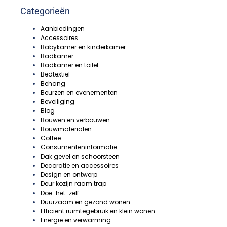
Categorieën
Aanbiedingen
Accessoires
Babykamer en kinderkamer
Badkamer
Badkamer en toilet
Bedtextiel
Behang
Beurzen en evenementen
Beveiliging
Blog
Bouwen en verbouwen
Bouwmaterialen
Coffee
Consumenteninformatie
Dak gevel en schoorsteen
Decoratie en accessoires
Design en ontwerp
Deur kozijn raam trap
Doe-het-zelf
Duurzaam en gezond wonen
Efficient ruimtegebruik en klein wonen
Energie en verwarming