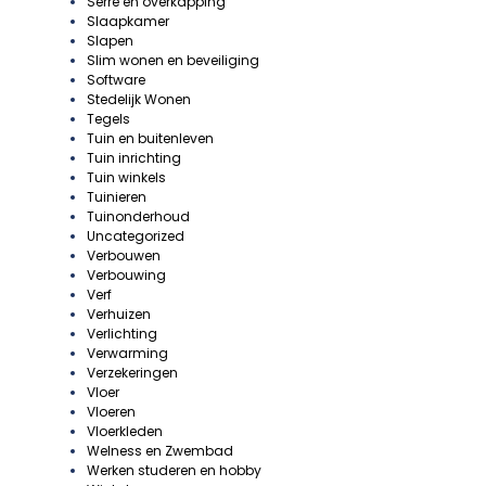
Serre en overkapping
Slaapkamer
Slapen
Slim wonen en beveiliging
Software
Stedelijk Wonen
Tegels
Tuin en buitenleven
Tuin inrichting
Tuin winkels
Tuinieren
Tuinonderhoud
Uncategorized
Verbouwen
Verbouwing
Verf
Verhuizen
Verlichting
Verwarming
Verzekeringen
Vloer
Vloeren
Vloerkleden
Welness en Zwembad
Werken studeren en hobby