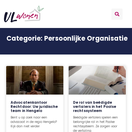
Categorie: Persoonlijke Organisatie
Advocatenkantoor
De rol van beëdigde
Rechtdoor: Uw juridische
vertalers in het Poolse
team in Hengelo
rechtssysteem
Bent u op zoek naar een
Beëdigde vertalers spelen een
advocaat in de regio Hengelo?
belangrijke rol in het Poolse
Kijk dan niet verder
rechtssysteem. Ze zorgen voor
de vertaling