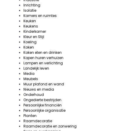
Inrichting
Isolatie
Kamers en ruimtes
Keuken
Keukens
Kinderkamer
Kleur en Stijl
Koeling
Koken
Koken eten en drinken
Kopen huren verhuizen
Lampen en verlichting
Landelijk leven
Media
Meubels
Muur plafond en wand
Nieuws en media
Onderhoud
Ongedierte bestrijden
Persoonlijke financiën
Persoonlijke organisatie
Planten
Raamdecoratie
Raamdecoratie en zonwering