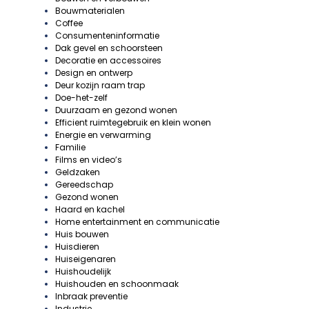
Bouwmaterialen
Coffee
Consumenteninformatie
Dak gevel en schoorsteen
Decoratie en accessoires
Design en ontwerp
Deur kozijn raam trap
Doe-het-zelf
Duurzaam en gezond wonen
Efficient ruimtegebruik en klein wonen
Energie en verwarming
Familie
Films en video’s
Geldzaken
Gereedschap
Gezond wonen
Haard en kachel
Home entertainment en communicatie
Huis bouwen
Huisdieren
Huiseigenaren
Huishoudelijk
Huishouden en schoonmaak
Inbraak preventie
Industrie