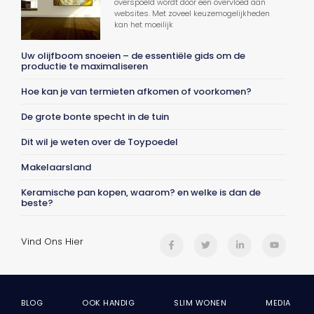
overspoeld wordt door een overvloed aan
websites. Met zoveel keuzemogelijkheden
kan het moeilijk
Uw olijfboom snoeien – de essentiële gids om de
productie te maximaliseren
Hoe kan je van termieten afkomen of voorkomen?
De grote bonte specht in de tuin
Dit wil je weten over de Toypoedel
Makelaarsland
Keramische pan kopen, waarom? en welke is dan de
beste?
Vind Ons Hier
BLOG
OOK HANDIG
SLIM WONEN
MEDIA