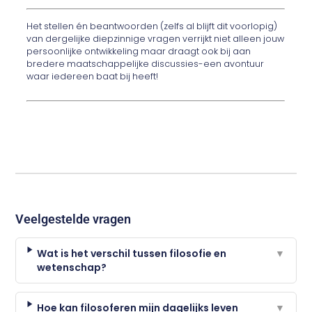
Het stellen én beantwoorden (zelfs al blijft dit voorlopig)
van dergelijke diepzinnige vragen verrijkt niet alleen jouw
persoonlijke ontwikkeling maar draagt ook bij aan
bredere maatschappelijke discussies-een avontuur
waar iedereen baat bij heeft!
Veelgestelde vragen
Wat is het verschil tussen filosofie en
▼
wetenschap?
Hoe kan filosoferen mijn dagelijks leven
▼