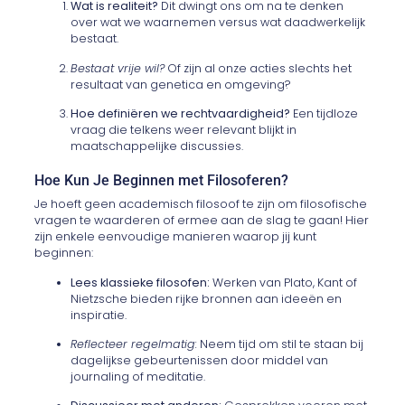
Wat is realiteit?
Dit dwingt ons om na te denken
over wat we waarnemen versus wat daadwerkelijk
bestaat.
Bestaat vrije wil?
Of zijn al onze acties slechts het
resultaat van genetica en omgeving?
Hoe definiëren we rechtvaardigheid?
Een tijdloze
vraag die telkens weer relevant blijkt in
maatschappelijke discussies.
Hoe Kun Je Beginnen met Filosoferen?
Je hoeft geen academisch filosoof te zijn om filosofische
vragen te waarderen of ermee aan de slag te gaan! Hier
zijn enkele eenvoudige manieren waarop jij kunt
beginnen:
Lees klassieke filosofen:
Werken van Plato, Kant of
Nietzsche bieden rijke bronnen aan ideeën en
inspiratie.
Reflecteer regelmatig:
Neem tijd om stil te staan bij
dagelijkse gebeurtenissen door middel van
journaling of meditatie.