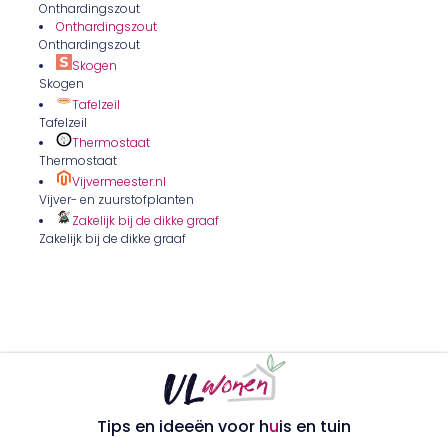
Onthardingszout
Onthardingszout
Onthardingszout
Skogen
Skogen
Tafelzeil
Tafelzeil
Thermostaat
Thermostaat
Vijvermeester.nl
Vijver- en zuurstofplanten
Zakelijk bij de dikke graaf
Zakelijk bij de dikke graaf
Tips en ideeën voor h
u
is en tuin