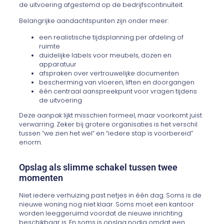
de uitvoering afgestemd op de bedrijfscontinuïteit.
Belangrijke aandachtspunten zijn onder meer:
een realistische tijdsplanning per afdeling of
ruimte
duidelijke labels voor meubels, dozen en
apparatuur
afspraken over vertrouwelijke documenten
bescherming van vloeren, liften en doorgangen
één centraal aanspreekpunt voor vragen tijdens
de uitvoering
Deze aanpak lijkt misschien formeel, maar voorkomt juist
verwarring. Zeker bij grotere organisaties is het verschil
tussen “we zien het wel” en “iedere stap is voorbereid”
enorm.
Opslag als slimme schakel tussen twee
momenten
Niet iedere verhuizing past netjes in één dag. Soms is de
nieuwe woning nog niet klaar. Soms moet een kantoor
worden leeggeruimd voordat de nieuwe inrichting
beschikbaar is. En soms is opslag nodig omdat een