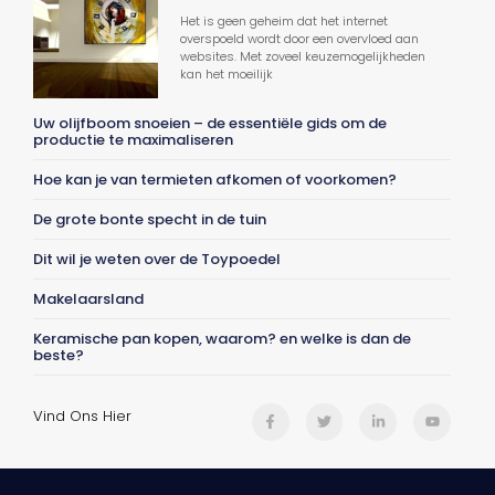
Het is geen geheim dat het internet
overspoeld wordt door een overvloed aan
websites. Met zoveel keuzemogelijkheden
kan het moeilijk
Uw olijfboom snoeien – de essentiële gids om de
productie te maximaliseren
Hoe kan je van termieten afkomen of voorkomen?
De grote bonte specht in de tuin
Dit wil je weten over de Toypoedel
Makelaarsland
Keramische pan kopen, waarom? en welke is dan de
beste?
Vind Ons Hier