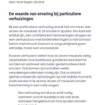
een race tegen de klok.
De waarde van ervaring bij particuliere
verhuizingen
Bij een particuliere verhuizing draait het om meer dan
dozen en meubels. Er zit emotie in spullen. Een kast kan
erfstuk zijn, een schilderij kan herinneringen dragen en
een verhuisdoos met kindertekeningen is niet zomaar
karton met inhoud. Daarom is zorgvuldigheid geen
extraatje, maar een voorwaarde.
Ervaren verhuizers weten hoe ze zware meubels veilig
verplaatsen, hoe kwetsbare goederen beschermd
worden en wanneer iets beter gedemonteerd kan
worden. Ook kunnen zij inschatten welke
verpakkingsmaterialen nodig zijn. Dat voorkomt
geïmproviseerde oplossingen op het laatste moment,
zoals servies in te dunne dozen of meubels zonder
bescherming in een volle wagen.
Een verhuizing wordt pas echt rustig
wanneer vooraf duidelijk is wie wat doet,
wanneer het gebeurt en hoe spullen worden