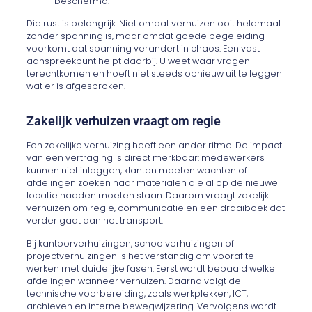
beschermd.
Die rust is belangrijk. Niet omdat verhuizen ooit helemaal
zonder spanning is, maar omdat goede begeleiding
voorkomt dat spanning verandert in chaos. Een vast
aanspreekpunt helpt daarbij. U weet waar vragen
terechtkomen en hoeft niet steeds opnieuw uit te leggen
wat er is afgesproken.
Zakelijk verhuizen vraagt om regie
Een zakelijke verhuizing heeft een ander ritme. De impact
van een vertraging is direct merkbaar: medewerkers
kunnen niet inloggen, klanten moeten wachten of
afdelingen zoeken naar materialen die al op de nieuwe
locatie hadden moeten staan. Daarom vraagt zakelijk
verhuizen om regie, communicatie en een draaiboek dat
verder gaat dan het transport.
Bij kantoorverhuizingen, schoolverhuizingen of
projectverhuizingen is het verstandig om vooraf te
werken met duidelijke fasen. Eerst wordt bepaald welke
afdelingen wanneer verhuizen. Daarna volgt de
technische voorbereiding, zoals werkplekken, ICT,
archieven en interne bewegwijzering. Vervolgens wordt