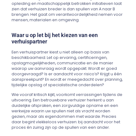
opleiding en maatschappelijk betrokken initiatieven laat
zien dat verhuizen breder is dan spullen van A naar B
brengen. Het gaat om verantwoordelijkheid nemen voor
mensen, materialen en omgeving.
Waar u op let bij het kiezen van een
verhuispartner
Een verhuispartner kiest u niet alleen op basis van
beschikbaarheid. Let op ervaring, certificeringen,
opslagmogelijkheden, communicatie en de manier
waarop uw aanvraag wordt opgepakt. Wordt er goed
doorgevraagd? Is er aandacht voor risico’s? Krijgt u één
aanspreekpunt? En wordt er meegedacht over planning,
tijdelijke opslag of specialistische onderdelen?
Wie vooraf kritisch kijkt, voorkomt verrassingen tijdens de
uitvoering. Een betrouwbare verhuizer herkent u aan
duidelijke afspraken, een zorgvuldige opname en een
werkwijze waarin uw spullen niet als vracht worden
gezien, maar als eigendommen met waarde. Precies
daar begint vlekkeloos verhuizen: bij aandacht voor het
proces én zuinig zijn op de spullen van een ander.