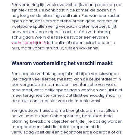
Een verhuizing lijkt vaak overzichtelijk zolang alles nog op
zijn plek staat. De bank past in de kamer, de dozen zijn
nog leeg en de planning voelt ruim. Pas wanneer kasten
open gaan, dossiers moeten worden geselecteerd en
kwetsbare spullen veilig verpakt moeten worden, blijkt
hoeveel keuzes er eigenlijk achter één verhuisdag
schuilgaan. Wie in die fase kiest voor een ervaren
verhuisbedrijf in Ede
, haalt niet alleen extra handen in
huis, maar vooral structuur, rust en vakkennis.
Waarom voorbereiding het verschil maakt
Een soepele verhuizing begint niet bij de verhuiswagen.
Die begint veel eerder, meestal aan de keukentafel of in
een vergaderruimte, met een inventarisatie van wat er
mee moet, wat tijdelijk opgeslagen wordt en wat juist niet
meer terug hoeft te komen. Dat klinkt eenvoudig, maar in
de praktijk ontstaat hier vaak de meeste winst.
Een goede verhuisopname brengt daarom niet alleen
het volume in kaart. Ook looproutes, bereikbaarheid,
planning, kwetsbare objecten en tijdelijke opslag worden
meegenomen. Juist die details bepalen of de
verhuisdag voelt als een gecontroleerde operatie of als