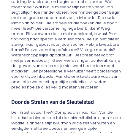
redding. Muziek aan, en begínnen met uitzoeken. Wat
moet mee? Wat kun je missen? Mijn beste vriend Rob
zegt altijd: “Hoe minder dozen, hoe minder gedoe.” Begin
met een grote schoonmaak van je inboedel. Die oude
lamp van zolder? Die stapels studieboeken die je nooit
meer leest? Die verzameling lege bierblikken? Weg
ermee. Elk voorwerp dat je niet meesleept, is winst. Pro-
tip: vraag naar speciale verhuisdozen. Die zijn niet alleen
stevig, maar gepast voor jouw spullen. Heb je kwetsbare
items? Een verzameling erfstukken? Vintage meubels?
Wetenschappelijke apparatuur? Bespreek het vooraf
met je verhuisbedrijf. Geen verrassingen achteraf. Ken je
dat gevoel van stress als je niet weet hoe je iets moet
inpakken? Een professionele verhuizer heeft oplossingen
voor elk type inboedel. Van die ene kwetsbare vaas van
oma tot je wetenschappelijke collectie – zij weten
precies hoe ze alles veilig moeten vervoeren.
Door de Straten van de Sleutelstad
De infrastructuur hier? Complex als maar kan. Van de
historische binnenstad tot de universiteitsterreinen – elke
locatie is anders. Mijn buurman wilde zelf verhuizen en
eindigde met twee boetes en een geknapte