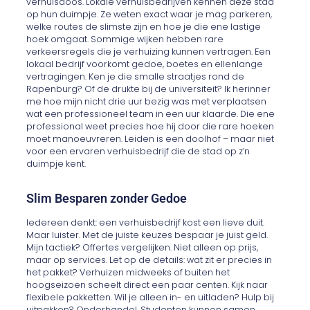
verhuisdoos. Lokale verhuisbedrijven kennen deze stad
op hun duimpje. Ze weten exact waar je mag parkeren,
welke routes de slimste zijn en hoe je die ene lastige
hoek omgaat. Sommige wijken hebben rare
verkeersregels die je verhuizing kunnen vertragen. Een
lokaal bedrijf voorkomt gedoe, boetes en ellenlange
vertragingen. Ken je die smalle straatjes rond de
Rapenburg? Of de drukte bij de universiteit? Ik herinner
me hoe mijn nicht drie uur bezig was met verplaatsen
wat een professioneel team in een uur klaarde. Die ene
professional weet precies hoe hij door die rare hoeken
moet manoeuvreren. Leiden is een doolhof – maar niet
voor een ervaren verhuisbedrijf die de stad op z’n
duimpje kent.
Slim Besparen zonder Gedoe
Iedereen denkt: een verhuisbedrijf kost een lieve duit.
Maar luister. Met de juiste keuzes bespaar je juist geld.
Mijn tactiek? Offertes vergelijken. Niet alleen op prijs,
maar op services. Let op de details: wat zit er precies in
het pakket? Verhuizen midweeks of buiten het
hoogseizoen scheelt direct een paar centen. Kijk naar
flexibele pakketten. Wil je alleen in- en uitladen? Hulp bij
uitpakken? Onderhandel. Studenten kunnen samen