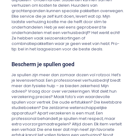
verhuizen om kosten te delen. Huurders van
grachtenpanden kunnen speciale pakketten overwegen.
Elke service die je zelf kunt doen, levert wat op. Mijn
laatste verhuizing kostte me de helft door slim te
onderhandelen. Heb je wel eens geprobeerd te
onderhandelen met een verhuisbedrijf? Het werkt echt!
Ze hebben vaak seizoenskortingen of
combinatiepakketten waar je geen weet van hebt. Pro-
tip: bel in het laagseizoen voor de beste deals.
Bescherm je spullen goed
Je spullen zijn meer dan zomaar dozen vol rotzooi. Het’s
je levensverhaal. Een professioneel verhuisbedrijf biedt
meer dan fysieke hulp – ze bieden zekerheid. Mijn
advies? Vraag door over verzekeringen. Wat dekt hun
verzekering precies? Maak foto’s van waardevolle
spullen voor vertrek. Die oude erfstukken? Die kwetsbare
studieboeken? Die zeldzame wetenschappelijke
apparatuur? Apart verzekeren is een must. Een
professional behandelt je spullen met respect, maar
extra voorzorgsmaatregelen? Altijd doen. Elk item vertelt
een verhaal. Die ene keer dat mijn neef zijn favoriete
erfstuk kapot liet vallen tijdens een verhuizing? Nooit