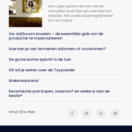
Het is geen geheim dat het internet
overspoeld wordt door een overvloed aan
websites. Met zoveel keuzemogelijkheden
kan het moeilijk
Uw olijfboom snoeien – de essentiële gids om de
productie te maximaliseren
Hoe kan je van termieten afkomen of voorkomen?
De grote bonte specht in de tuin
Dit wil je weten over de Toypoedel
Makelaarsland
Keramische pan kopen, waarom? en welke is dan de
beste?
Vind Ons Hier