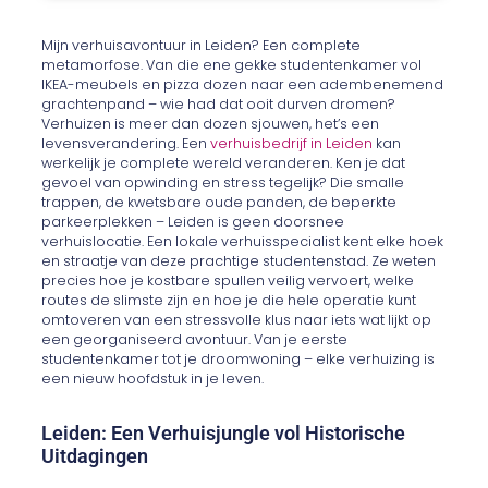
Mijn verhuisavontuur in Leiden? Een complete
metamorfose. Van die ene gekke studentenkamer vol
IKEA-meubels en pizza dozen naar een adembenemend
grachtenpand – wie had dat ooit durven dromen?
Verhuizen is meer dan dozen sjouwen, het’s een
levensverandering. Een
verhuisbedrijf in Leiden
kan
werkelijk je complete wereld veranderen. Ken je dat
gevoel van opwinding en stress tegelijk? Die smalle
trappen, de kwetsbare oude panden, de beperkte
parkeerplekken – Leiden is geen doorsnee
verhuislocatie. Een lokale verhuisspecialist kent elke hoek
en straatje van deze prachtige studentenstad. Ze weten
precies hoe je kostbare spullen veilig vervoert, welke
routes de slimste zijn en hoe je die hele operatie kunt
omtoveren van een stressvolle klus naar iets wat lijkt op
een georganiseerd avontuur. Van je eerste
studentenkamer tot je droomwoning – elke verhuizing is
een nieuw hoofdstuk in je leven.
Leiden: Een Verhuisjungle vol Historische
Uitdagingen