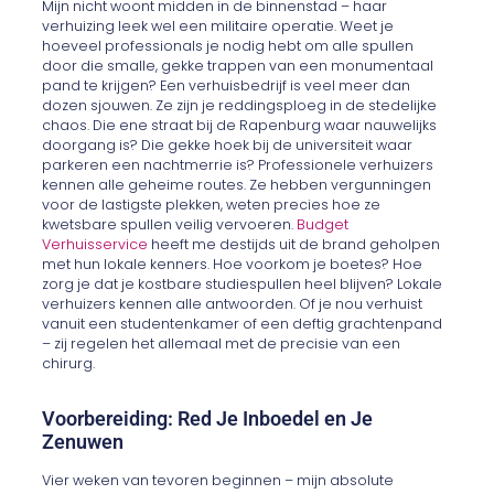
Mijn nicht woont midden in de binnenstad – haar
verhuizing leek wel een militaire operatie. Weet je
hoeveel professionals je nodig hebt om alle spullen
door die smalle, gekke trappen van een monumentaal
pand te krijgen? Een verhuisbedrijf is veel meer dan
dozen sjouwen. Ze zijn je reddingsploeg in de stedelijke
chaos. Die ene straat bij de Rapenburg waar nauwelijks
doorgang is? Die gekke hoek bij de universiteit waar
parkeren een nachtmerrie is? Professionele verhuizers
kennen alle geheime routes. Ze hebben vergunningen
voor de lastigste plekken, weten precies hoe ze
kwetsbare spullen veilig vervoeren.
Budget
Verhuisservice
heeft me destijds uit de brand geholpen
met hun lokale kenners. Hoe voorkom je boetes? Hoe
zorg je dat je kostbare studiespullen heel blijven? Lokale
verhuizers kennen alle antwoorden. Of je nou verhuist
vanuit een studentenkamer of een deftig grachtenpand
– zij regelen het allemaal met de precisie van een
chirurg.
Voorbereiding: Red Je Inboedel en Je
Zenuwen
Vier weken van tevoren beginnen – mijn absolute