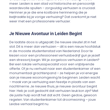
meer. Leiden is een stad vol historische en persoonlijk
waardevolle spullen – zorgvuldig verhuizen is cruciaal.
Herinner je je die ene kostbare herinnering die je
kwijtraakte bij je vorige verhuizing? Dat overkomt je niet
weer met een professionele verhuizer.
Je Nieuwe Avontuur in Leiden Begint
De laatste doos is uitgepakt. De nieuwe sleutel zit in het
slot. Dit is meer dan verhuizen – dit is een nieuw hoofdstuk
in de mooiste studentenstad van Nederland. Door te
kiezen voor een professioneel verhuisbedrijf gun je jezelf
een stressvrij begin. Wil je zorgeloos verhuizen in Leiden?
Bel een lokale verhuisspecialist voor een vrijblijvende
offerte. Of je nu verhuist naar een studentenkamer of een
monumentaal grachtenpand – ze helpen je vol energie
aan je nieuwe woonomgeving te beginnen. Leiden wacht
– maak van je verhuizing een feestje in plaats van een
nachtmerrie. Je nieuwe thuis, je nieuwe avontuur begint
hier. Heb je ooit gedacht dat verhuizen leuk kon zijn? Met
de juiste hulp wordt het dat echt. Geen gedoe, gewoon
regelen. Van studentenkamer tot droomwoning – jouw
Leidse verhaal begint nu.