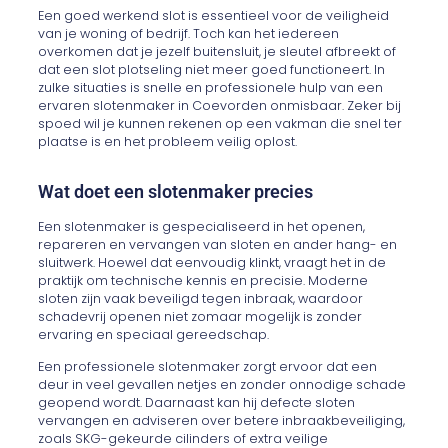
Een goed werkend slot is essentieel voor de veiligheid
van je woning of bedrijf. Toch kan het iedereen
overkomen dat je jezelf buitensluit, je sleutel afbreekt of
dat een slot plotseling niet meer goed functioneert. In
zulke situaties is snelle en professionele hulp van een
ervaren slotenmaker in Coevorden onmisbaar. Zeker bij
spoed wil je kunnen rekenen op een vakman die snel ter
plaatse is en het probleem veilig oplost.
Wat doet een slotenmaker precies
Een slotenmaker is gespecialiseerd in het openen,
repareren en vervangen van sloten en ander hang- en
sluitwerk. Hoewel dat eenvoudig klinkt, vraagt het in de
praktijk om technische kennis en precisie. Moderne
sloten zijn vaak beveiligd tegen inbraak, waardoor
schadevrij openen niet zomaar mogelijk is zonder
ervaring en speciaal gereedschap.
Een professionele slotenmaker zorgt ervoor dat een
deur in veel gevallen netjes en zonder onnodige schade
geopend wordt. Daarnaast kan hij defecte sloten
vervangen en adviseren over betere inbraakbeveiliging,
zoals SKG-gekeurde cilinders of extra veilige