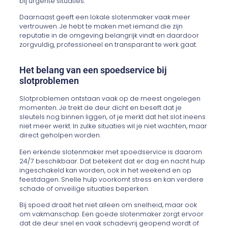
bij urgente situaties.
Daarnaast geeft een lokale slotenmaker vaak meer
vertrouwen. Je hebt te maken met iemand die zijn
reputatie in de omgeving belangrijk vindt en daardoor
zorgvuldig, professioneel en transparant te werk gaat.
Het belang van een spoedservice bij
slotproblemen
Slotproblemen ontstaan vaak op de meest ongelegen
momenten. Je trekt de deur dicht en beseft dat je
sleutels nog binnen liggen, of je merkt dat het slot ineens
niet meer werkt. In zulke situaties wil je niet wachten, maar
direct geholpen worden.
Een erkende slotenmaker met spoedservice is daarom
24/7 beschikbaar. Dat betekent dat er dag en nacht hulp
ingeschakeld kan worden, ook in het weekend en op
feestdagen. Snelle hulp voorkomt stress en kan verdere
schade of onveilige situaties beperken.
Bij spoed draait het niet alleen om snelheid, maar ook
om vakmanschap. Een goede slotenmaker zorgt ervoor
dat de deur snel en vaak schadevrij geopend wordt of