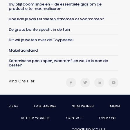
Uw olijfboom snoeien – de essentiële gids om de
productie te maximaliseren
Hoe kan je van termieten afkomen of voorkomen?
De grote bonte specht in de tuin
Dit wil je weten over de Toypoedel
Makelaarsland
Keramische pan kopen, waarom? en welke is dan de
beste?
Vind Ons Hier
BLOG
OOK HANDIG
SLIM WONEN
MEDIA
AUTEUR WORDEN
CONTACT
OVER ONS
COOKIE POLICY (EU)