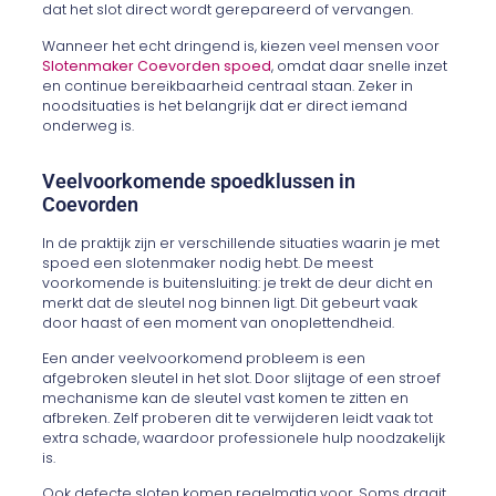
dat het slot direct wordt gerepareerd of vervangen.
Wanneer het echt dringend is, kiezen veel mensen voor
Slotenmaker Coevorden spoed
, omdat daar snelle inzet
en continue bereikbaarheid centraal staan. Zeker in
noodsituaties is het belangrijk dat er direct iemand
onderweg is.
Veelvoorkomende spoedklussen in
Coevorden
In de praktijk zijn er verschillende situaties waarin je met
spoed een slotenmaker nodig hebt. De meest
voorkomende is buitensluiting: je trekt de deur dicht en
merkt dat de sleutel nog binnen ligt. Dit gebeurt vaak
door haast of een moment van onoplettendheid.
Een ander veelvoorkomend probleem is een
afgebroken sleutel in het slot. Door slijtage of een stroef
mechanisme kan de sleutel vast komen te zitten en
afbreken. Zelf proberen dit te verwijderen leidt vaak tot
extra schade, waardoor professionele hulp noodzakelijk
is.
Ook defecte sloten komen regelmatig voor. Soms draait