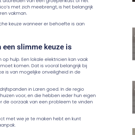
t uitbreiden van een groepenkast of het
ico’s met zich meebrengt, is het belangrijk
aren vakman.
che keuze wanneer er behoefte is aan
en een slimme keuze is
 op hulp. Een lokale elektricien kan vaak
 moet komen. Dat is vooral belangrijk bij
ke is van mogelijke onveiligheid in de
rijfspanden in Laren goed. In de regio
izen voor, en die hebben ieder hun eigen
ller de oorzaak van een probleem te vinden
rect met wie je te maken hebt en kunt
aanpak.