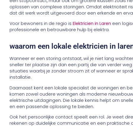
een stopcontact, maar ook om grotere klussen zoals he
oplossen van complexe storingen. Omdat elektriciteit ris
dat dit werk wordt uitgevoerd door een erkende en erv
Voor bewoners in de regio is
Elektricien in Laren
een logis
professionele en betrouwbare hulp bij elektra.
waarom een lokale elektricien in lar
Wanneer er een storing ontstaat, wil je niet lang wachten
sneller ter plaatse zijn dan een partij die van verder weg
situaties waarbij je zonder stroom zit of wanneer er spra
installatie.
Daarnaast kent een lokale specialist de woningen en bed
komen zowel oudere woningen als moderne nieuwbouwhu
elektrische uitdagingen. Die lokale kennis helpt om sne
en een passende oplossing te bieden.
Ook het persoonlijke contact speelt een rol. Je weet di
rekenen op duidelijke communicatie en een praktische 