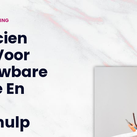
ING
cien
Voor
uwbare
e En
hulp