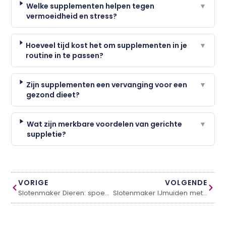
Welke supplementen helpen tegen
▼
vermoeidheid en stress?
Hoeveel tijd kost het om supplementen in je
▼
routine in te passen?
Zijn supplementen een vervanging voor een
▼
gezond dieet?
Wat zijn merkbare voordelen van gerichte
▼
suppletie?
VORIGE
VOLGENDE
Slotenmaker Dieren: spoedservice en vakwerk in de regio
Slotenmaker IJmuiden met snelle spoedservice 24/7