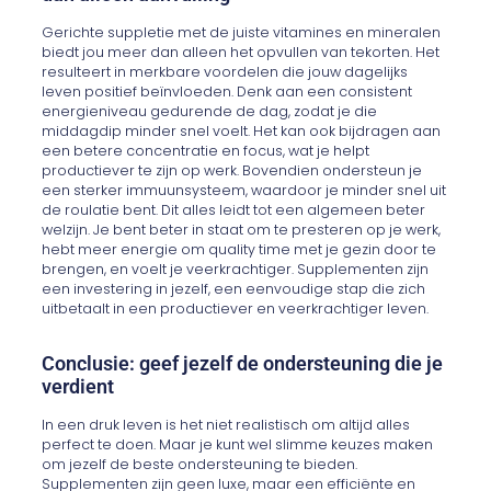
Gerichte suppletie met de juiste vitamines en mineralen
biedt jou meer dan alleen het opvullen van tekorten. Het
resulteert in merkbare voordelen die jouw dagelijks
leven positief beïnvloeden. Denk aan een consistent
energieniveau gedurende de dag, zodat je die
middagdip minder snel voelt. Het kan ook bijdragen aan
een betere concentratie en focus, wat je helpt
productiever te zijn op werk. Bovendien ondersteun je
een sterker immuunsysteem, waardoor je minder snel uit
de roulatie bent. Dit alles leidt tot een algemeen beter
welzijn. Je bent beter in staat om te presteren op je werk,
hebt meer energie om quality time met je gezin door te
brengen, en voelt je veerkrachtiger. Supplementen zijn
een investering in jezelf, een eenvoudige stap die zich
uitbetaalt in een productiever en veerkrachtiger leven.
Conclusie: geef jezelf de ondersteuning die je
verdient
In een druk leven is het niet realistisch om altijd alles
perfect te doen. Maar je kunt wel slimme keuzes maken
om jezelf de beste ondersteuning te bieden.
Supplementen zijn geen luxe, maar een efficiënte en