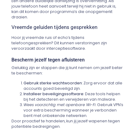
Een andere duidelijke aanwijzing is oververhitting. Als
jouw telefoon heet aanvoelt terwijl hij niet in gebruik is,
kan dit komen door programma’s die onopgemerkt
draaien.
Vreemde geluiden tijdens gesprekken
Hoor jij vreemde ruis of echo’s tijdens
telefoongesprekken? Dit kunnen verstoringen zijn
veroorzaakt door interceptiesoftware.
Bescherm jezelf tegen afluisteren
Gelukkig zijn er stappen die jij kunt nemen om jezelf beter
te beschermen:
Gebruik sterke wachtwoorden
: Zorg ervoor dat alle
accounts goed beveiligd zijn.
Installeer beveiligingssoftware
: Deze tools helpen
bij het detecteren en verwijderen van malware.
Wees voorzichtig met openbare Wi-Fi
: Gebruik VPN’s
voor extra bescherming wanneer je verbonden
bent met onbekende netwerken.
Door proactief te handelen, kun jij jezelf wapenen tegen
potentiële bedreigingen.