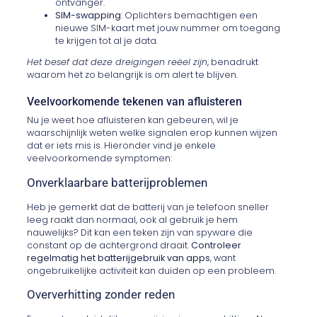
ontvanger.
SIM-swapping
: Oplichters bemachtigen een
nieuwe SIM-kaart met jouw nummer om toegang
te krijgen tot al je data.
Het besef dat deze dreigingen reëel zijn
, benadrukt
waarom het zo belangrijk is om alert te blijven.
Veelvoorkomende tekenen van afluisteren
Nu je weet hoe afluisteren kan gebeuren, wil je
waarschijnlijk weten welke signalen erop kunnen wijzen
dat er iets mis is. Hieronder vind je enkele
veelvoorkomende symptomen:
Onverklaarbare batterijproblemen
Heb je gemerkt dat de batterij van je telefoon sneller
leeg raakt dan normaal, ook al gebruik je hem
nauwelijks? Dit kan een teken zijn van spyware die
constant op de achtergrond draait.
Controleer
regelmatig het batterijgebruik van apps
, want
ongebruikelijke activiteit kan duiden op een probleem.
Oververhitting zonder reden