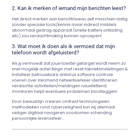
2. Kan ik merken of iemand mijn berichten leest?
Het direct merken aan berichtniveau zelf misschien lastig
zonder speciale tools/kennis maar indirect middels
abnormaal gedrag apparaat (snelle batterij ontlading
etc.) zou verdachtmaking kunnen oproepen!
3. Wat moet ik doen als ik vermoed dat mijn
telefoon wordt afgeluisterd?
Als jij vermoedt dat jouw toestel getarget wordt neem zo
snel mogelijk actie! Begin met reset fabrieksinstellingen &
installeer betrouwbare antivirus software controle
voeren over inkomend netwerkverkeer identificeren
verdachte activiteiten/meldingen nauwlettend
monitoren helpt eventuele problemen blootleggen!
Door bewustzijn creëren omtrent technologieën
methodieken rond cyberveiligheid kun wij allemaal
veiliger digitaal navigeren voorkomen schending
persoonlijke levenssfeer…