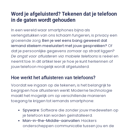
Word je afgeluisterd? Tekenen dat je telefoon
in de gaten wordt gehouden
In een wereld waar smartphones bijna als
verlengstukken van ons lichaam fungeren, is privacy een
groeiende zorg.
Ben je wel eens bang geweest dat
iemand stiekem meeluistert met jouw gesprekken?
Of
dat je persoonlijke gegevens zomaar op straat liggen?
De angst voor afluisteren via mobiele telefoons
is reëel en
neemt toe. In dit artikel leer je hoe je kunt herkennen of
jouw telefoon mogelijk wordt afgeluisterd.
Hoe werkt het afluisteren van telefoons?
Voordat we ingaan op de tekenen, is het belangrijk te
begrijpen hoe afluisteren werkt. Moderne technologie
maakt het mogelijk om op verschillende manieren
toegang te krijgen tot iemands smartphone:
Spyware
: Software die zonder jouw medeweten op
je telefoon kan worden geïnstalleerd.
Man-in-the-Middle-aanvallen
: Hackers
onderscheppen communicatie tussen jou en de