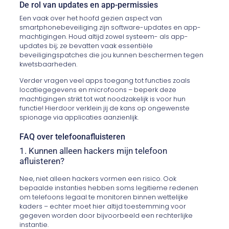
De rol van updates en app-permissies
Een vaak over het hoofd gezien aspect van
smartphonebeveiliging zijn software-updates en app-
machtigingen. Houd altijd zowel systeem- als app-
updates bij; ze bevatten vaak essentiële
beveiligingspatches die jou kunnen beschermen tegen
kwetsbaarheden.
Verder vragen veel apps toegang tot functies zoals
locatiegegevens en microfoons – beperk deze
machtigingen strikt tot wat noodzakelijk is voor hun
functie! Hierdoor verklein jij de kans op ongewenste
spionage via applicaties aanzienlijk.
FAQ over telefoonafluisteren
1. Kunnen alleen hackers mijn telefoon
afluisteren?
Nee, niet alleen hackers vormen een risico. Ook
bepaalde instanties hebben soms legitieme redenen
om telefoons legaal te monitoren binnen wettelijke
kaders – echter moet hier altijd toestemming voor
gegeven worden door bijvoorbeeld een rechterlijke
instantie.