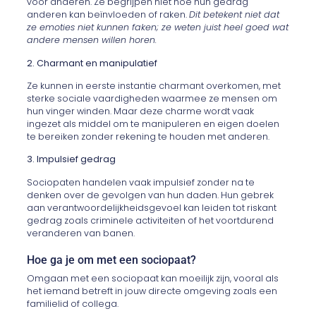
voor anderen. Ze begrijpen niet hoe hun gedrag
anderen kan beïnvloeden of raken.
Dit betekent niet dat
ze emoties niet kunnen faken; ze weten juist heel goed wat
andere mensen willen horen.
2. Charmant en manipulatief
Ze kunnen in eerste instantie charmant overkomen, met
sterke sociale vaardigheden waarmee ze mensen om
hun vinger winden. Maar deze charme wordt vaak
ingezet als middel om te manipuleren en eigen doelen
te bereiken zonder rekening te houden met anderen.
3. Impulsief gedrag
Sociopaten handelen vaak impulsief zonder na te
denken over de gevolgen van hun daden. Hun gebrek
aan verantwoordelijkheidsgevoel kan leiden tot riskant
gedrag zoals criminele activiteiten of het voortdurend
veranderen van banen.
Hoe ga je om met een sociopaat?
Omgaan met een sociopaat kan moeilijk zijn, vooral als
het iemand betreft in jouw directe omgeving zoals een
familielid of collega.