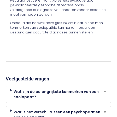
Het diagnosticeren van APD vereist evaluatie door
gekwalificeerde gezondheidsprofessionals;
zelfdiagnose of diagnose van anderen zonder expertise
moet vermeden worden.
Onthoud dat hoewel deze gids inzicht biedt in hoe men
kenmerken van sociopathie kan herkennen, alleen
deskundigen accurate diagnoses kunnen stellen.
Veelgestelde vragen
Wat zijn de belangrijkste kenmerken van een
▼
sociopaat?
Wat is het verschil tussen een psychopaat en
▼