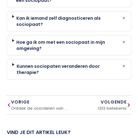
een sociopaat?
Kan ik iemand zelf diagnosticeren als
▼
sociopaat?
Hoe ga ik om met een sociopaat in mijn
▼
omgeving?
Kunnen sociopaten veranderen door
▼
therapie?
VORIGE
VOLGENDE
Ontdek de voordelen van een appartement kopen aan de Costa del Sol
1313 betekenis
VIND JE DIT ARTIKEL LEUK?