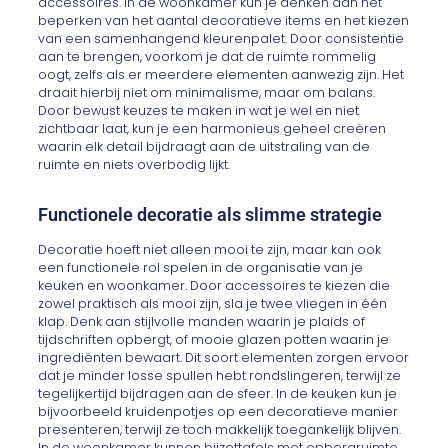
accessoires. In de woonkamer kun je denken aan het
beperken van het aantal decoratieve items en het kiezen
van een samenhangend kleurenpalet. Door consistentie
aan te brengen, voorkom je dat de ruimte rommelig
oogt, zelfs als er meerdere elementen aanwezig zijn. Het
draait hierbij niet om minimalisme, maar om balans.
Door bewust keuzes te maken in wat je wel en niet
zichtbaar laat, kun je een harmonieus geheel creëren
waarin elk detail bijdraagt aan de uitstraling van de
ruimte en niets overbodig lijkt.
Functionele decoratie als slimme strategie
Decoratie hoeft niet alleen mooi te zijn, maar kan ook
een functionele rol spelen in de organisatie van je
keuken en woonkamer. Door accessoires te kiezen die
zowel praktisch als mooi zijn, sla je twee vliegen in één
klap. Denk aan stijlvolle manden waarin je plaids of
tijdschriften opbergt, of mooie glazen potten waarin je
ingrediënten bewaart. Dit soort elementen zorgen ervoor
dat je minder losse spullen hebt rondslingeren, terwijl ze
tegelijkertijd bijdragen aan de sfeer. In de keuken kun je
bijvoorbeeld kruidenpotjes op een decoratieve manier
presenteren, terwijl ze toch makkelijk toegankelijk blijven.
In de woonkamer kunnen bijzettafels met opbergruimte