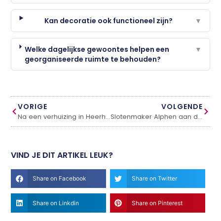
Kan decoratie ook functioneel zijn?
▼
Welke dagelijkse gewoontes helpen een
▼
georganiseerde ruimte te behouden?
VORIGE
VOLGENDE
Na een verhuizing in Heerhugowaard: waarom direct je sloten vervangen slim is
Slotenmaker Alphen aan den Rijn bij spoedgevallen
VIND JE DIT ARTIKEL LEUK?
Share on Facebook
Share on Twitter
Share on Linkdin
Share on Pinterest