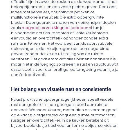
effectief zijn. In zowel de keuken als de woonkamer is het
belangrijk om spullen een vaste plek te geven. Denk aan
lades met verdelers, onzichtbare planken of
multifunctionele meubels die extra opbergruimte
bieden. Door gebruik te maken van kleine hulpmiddelen
zoals
magneetjes van Magneetjeskopen.nl
kun je
bijvoorbeeld notities, recepten of lichte keukentools
eenvoudig en overzichtelijk ophangen zonder extra
ruimte in te nemen. Het voordeel van dit soort subtiele
oplossingen is dat ze bijdragen aan een opgeruimd
gevoel zonder dat ze de uitstraling van de ruimte
verstoren. Het gaat erom dat alles binnen handbereik is,
maar niet in de weg ligt. Zo creëer je rust en structuur, wat
essentieel is voor een prettige leefomgeving waarin je je
comfortabel voelt.
Het belang van visuele rust en consistentie
Naast praktische opbergmogelijkheden speelt visuele
rust een grote rol in hoe georganiseerd een ruimte
aanvoelt. Wanneer kleuren, materialen en vormen goed
op elkaar zijn afgestemd, oogt een ruimte automatisch
rustiger en overzichtelijker. In de keuken betekent dit
bijvoorbeeld dat je kiest voor uniforme potjes, servies en