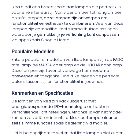
Ikea biedt een breed scala aan lampen die perfect zijn
voor elke interieurstijl. Van vloerlampen tot hanglampen
en tafellampen,
deze lampen zijn ontworpen om
functionaliteit en esthetiek te combineren
. Veel van deze
lampen zijn compatibel met slimme thuisoplossingen,
waardoor je
gemakkelijk je verlichting kunt aanpassen
via apps zoals Google Home.
Populaire Modellen
Enkele populaire modellen van Ikea lampen zijn de
FADO
tafellamp
, de
MÄRTA vloerlamp
en de
HEKTAR hanglamp
.
Deze lampen zijn favoriet vanwege hun
moderne
ontwerpen
en toegankelijkheid. Ze bieden de perfecte
balans tussen stijl en functionaliteit in jouw huis.
Kenmerken en Specificaties
De lampen van Ikea zijn vaak uitgerust met
energiebesparende LED-technologie
en hebben
verschillende lichtinstellingen. Afhankelijk van het model
kunnen ze variëren in
lichtsterkte, kleurtemperatuur en
zelfs slimme functies
zoals bediening via mobiel.
Het is belangrijk om te weten dat Ikea lampen niet alleen