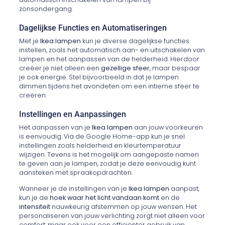
zonsondergang.
Dagelijkse Functies en Automatiseringen
Met je
Ikea lampen
kun je diverse dagelijkse functies
instellen, zoals het automatisch aan- en uitschakelen van
lampen en het aanpassen van de helderheid. Hierdoor
creëer je niet alleen een
gezellige sfeer
, maar bespaar
je ook energie. Stel bijvoorbeeld in dat je lampen
dimmen tijdens het avondeten om een intieme sfeer te
creëren.
Instellingen en Aanpassingen
Het aanpassen van je
Ikea lampen
aan jouw voorkeuren
is eenvoudig. Via de Google Home-app kun je snel
instellingen zoals helderheid en kleurtemperatuur
wijzigen. Tevens is het mogelijk om aangepaste namen
te geven aan je lampen, zodat je deze eenvoudig kunt
aansteken met spraakopdrachten.
Wanneer je de instellingen van je
Ikea lampen
aanpast,
kun je de
hoek waar het licht vandaan komt
en de
intensiteit
nauwkeurig afstemmen op jouw wensen. Het
personaliseren van jouw verlichting zorgt niet alleen voor
comfort, maar ook voor een efficiënter gebruik van