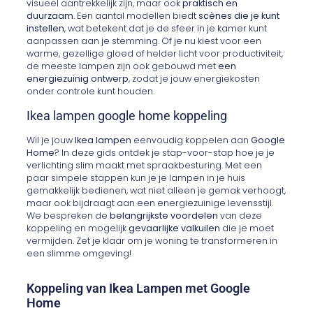
visueel aantrekkelijk zijn, maar ook
praktisch en
duurzaam
. Een aantal modellen biedt
scènes die je kunt
instellen
, wat betekent dat je de sfeer in je kamer kunt
aanpassen aan je stemming. Of je nu kiest voor een
warme, gezellige gloed of helder licht voor productiviteit,
de meeste lampen zijn ook gebouwd met
een
energiezuinig ontwerp
, zodat je jouw energiekosten
onder controle kunt houden.
Ikea lampen google home koppeling
Wil je jouw
Ikea lampen
eenvoudig koppelen aan
Google
Home
? In deze gids ontdek je stap-voor-stap hoe je je
verlichting slim maakt met spraakbesturing. Met een
paar simpele stappen kun je je lampen in je huis
gemakkelijk bedienen, wat niet alleen je gemak verhoogt,
maar ook bijdraagt aan een energiezuinige levensstijl.
We bespreken de
belangrijkste voordelen
van deze
koppeling en mogelijk
gevaarlijke valkuilen
die je moet
vermijden. Zet je klaar om je woning te transformeren in
een slimme omgeving!
Koppeling van Ikea Lampen met Google
Home