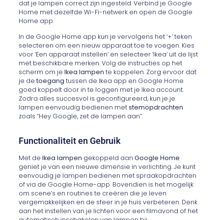
dat je lampen correct zijn ingesteld. Verbind je Google
Home met dezelfde Wi-Fi-netwerk en open de Google
Home app.
In de Google Home app kun je vervolgens het ‘+’ teken
selecteren om een nieuw apparaat toe te voegen. Kies
voor ‘Een apparaat instellen’ en selecteer ‘Ikea’ uit de lijst
met beschikbare merken. Volg de instructies op het
scherm om je
Ikea lampen
te koppelen. Zorg ervoor dat
je de
toegang
tussen de Ikea app en Google Home
goed koppelt door in te loggen met je Ikea account.
Zodra alles succesvol is geconfigureerd, kun je je
lampen eenvoudig bedienen met
stemopdrachten
zoals “Hey Google, zet de lampen aan”.
Functionaliteit en Gebruik
Met de
Ikea lampen
gekoppeld aan
Google Home
geniet je van een nieuwe dimensie in verlichting. Je kunt
eenvoudig je lampen bedienen met spraakopdrachten
of via de Google Home-app. Bovendien is het mogelijk
om scene’s en routines te creëren die je leven
vergemakkelijken en de sfeer in je huis verbeteren. Denk
aan het instellen van je lichten voor een filmavond of het
automatisch inschakelen van lampen bij