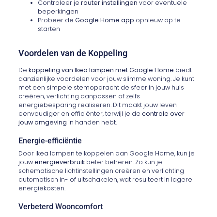
Controleer je
router instellingen
voor eventuele
beperkingen
Probeer de
Google Home app
opnieuw op te
starten
Voordelen van de Koppeling
De
koppeling van Ikea lampen met Google Home
biedt
aanzienlijke voordelen voor jouw slimme woning. Je kunt
met een simpele stemopdracht de sfeer in jouw huis
creëren, verlichting aanpassen of zelfs
energiebesparing realiseren. Dit maakt jouw leven
eenvoudiger en efficiënter, terwijl je de
controle over
jouw omgeving
in handen hebt.
Energie-efficiëntie
Door Ikea lampen te koppelen aan Google Home, kun je
jouw
energieverbruik
beter beheren. Zo kun je
schematische lichtinstellingen creëren en verlichting
automatisch in- of uitschakelen, wat resulteert in lagere
energiekosten.
Verbeterd Wooncomfort