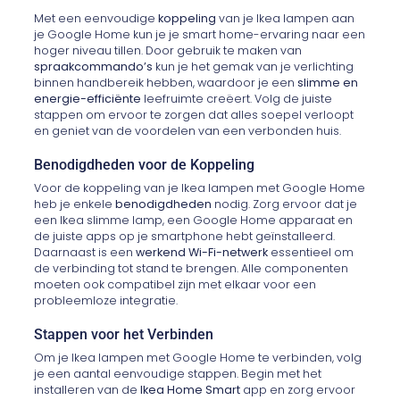
Met een eenvoudige
koppeling
van je Ikea lampen aan
je Google Home kun je je smart home-ervaring naar een
hoger niveau tillen. Door gebruik te maken van
spraakcommando’s
kun je het gemak van je verlichting
binnen handbereik hebben, waardoor je een
slimme en
energie-efficiënte
leefruimte creëert. Volg de juiste
stappen om ervoor te zorgen dat alles soepel verloopt
en geniet van de voordelen van een verbonden huis.
Benodigdheden voor de Koppeling
Voor de koppeling van je Ikea lampen met Google Home
heb je enkele
benodigdheden
nodig. Zorg ervoor dat je
een Ikea slimme lamp, een Google Home apparaat en
de juiste apps op je smartphone hebt geïnstalleerd.
Daarnaast is een
werkend Wi-Fi-netwerk
essentieel om
de verbinding tot stand te brengen. Alle componenten
moeten ook compatibel zijn met elkaar voor een
probleemloze integratie.
Stappen voor het Verbinden
Om je Ikea lampen met Google Home te verbinden, volg
je een aantal eenvoudige stappen. Begin met het
installeren van de
Ikea Home Smart
app en zorg ervoor