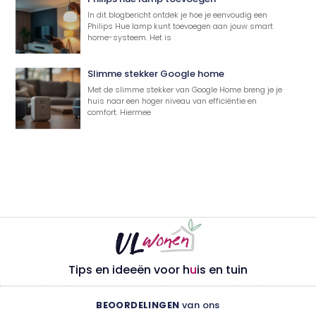
In dit blogbericht ontdek je hoe je eenvoudig een
Philips Hue lamp kunt toevoegen aan jouw smart
home-systeem. Het is
Slimme stekker Google home
Met de slimme stekker van Google Home breng je je
huis naar een hoger niveau van efficiëntie en
comfort. Hiermee
Tips en ideeën voor h
u
is en tuin
BEOORDELINGEN
van ons