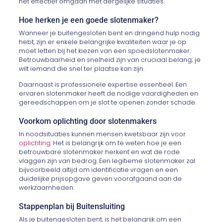
het effectief omgaan met dergelijke situaties.
Hoe herken je een goede slotenmaker?
Wanneer je buitengesloten bent en dringend hulp nodig
hebt, zijn er enkele belangrijke kwaliteiten waar je op
moet letten bij het kiezen van een spoedslotenmaker.
Betrouwbaarheid en snelheid zijn van cruciaal belang; je
wilt iemand die snel ter plaatse kan zijn.
Daarnaast is professionele expertise essentieel. Een
ervaren slotenmaker heeft de nodige vaardigheden en
gereedschappen om je slot te openen zonder schade.
Voorkom oplichting door slotenmakers
In noodsituaties kunnen mensen kwetsbaar zijn voor
oplichting
. Het is belangrijk om te weten hoe je een
betrouwbare slotenmaker herkent en wat de rode
vlaggen zijn van bedrog. Een legitieme slotenmaker zal
bijvoorbeeld altijd om identificatie vragen en een
duidelijke prijsopgave geven voorafgaand aan de
werkzaamheden.
Stappenplan bij Buitensluiting
Als je buitengesloten bent, is het belangrijk om een