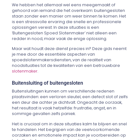
We hebben het allemaal wel eens meegemaakt of
gehoord van iemand die het overkwam: buitengesloten
staan zonder een manier om weer binnen te komen. Het
is een stressvolle ervaring die snelle en professionele
oplossingen vereist. In deze situaties is een
‘Buitengesloten Spoed Slotenmaker’ niet alleen een
redder in nood, maar vaak de enige oplossing.
Maar wat houdt deze dienst precies in? Deze gids neemt
je mee door de essentiële aspecten van
spoedslotenmakersdiensten, van de realiteit van
noodsituaties tot de kwaliteiten van een betrouwbare
slotenmaker
.
Buitensluiting of buitengesloten
Buitensluitingen kunnen om verschillende redenen
plaatsvinden: een verloren sleutel, een defect slot of zelfs
een deur die achter je dichtvalt. Ongeacht de oorzaak,
het resultaat is vaak hetzelfde: frustratie, angst, en in
sommige gevallen zelfs paniek.
Het is cruciaal om in deze situaties kalm te blijven en snel
te handelen. Het begrijpen van de veelvoorkomende
oorzaken en emotionele impact kan je voorbereiden op