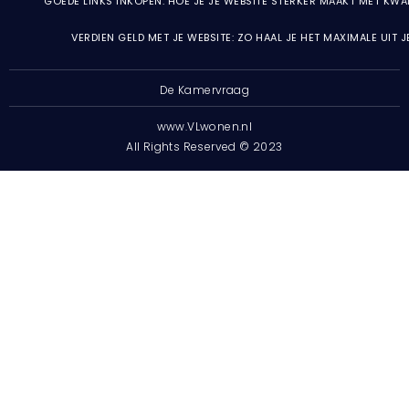
GOEDE LINKS INKOPEN: HOE JE JE WEBSITE STERKER MAAKT MET KWA
VERDIEN GELD MET JE WEBSITE: ZO HAAL JE HET MAXIMALE UIT 
De Kamervraag
www.VLwonen.nl
All Rights Reserved © 2023