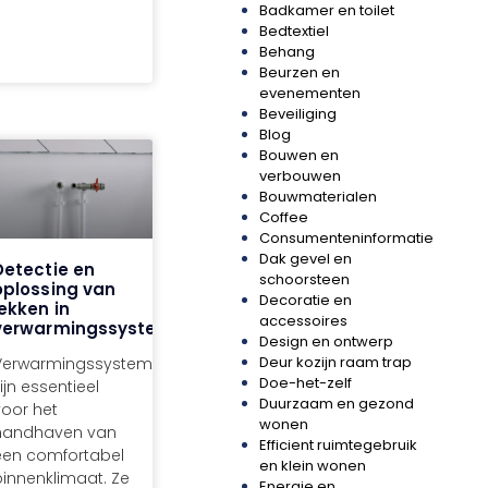
Badkamer en toilet
Bedtextiel
Behang
Beurzen en
evenementen
Beveiliging
Blog
Bouwen en
verbouwen
Bouwmaterialen
Coffee
Consumenteninformatie
Dak gevel en
Detectie en
schoorsteen
oplossing van
Decoratie en
lekken in
accessoires
verwarmingssystemen
Design en ontwerp
Deur kozijn raam trap
Verwarmingssystemen
Doe-het-zelf
ijn essentieel
Duurzaam en gezond
voor het
wonen
handhaven van
Efficient ruimtegebruik
een comfortabel
en klein wonen
binnenklimaat. Ze
Energie en