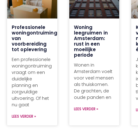
Professionele
Woning
woningontruiming
leegruimen in
van
Amsterdam:
voorbereiding
rust in een
tot oplevering
moeilijke
periode
Een professionele
J
Wonen in
woningontruiming
k
Amsterdam voelt
vraagt om een
voor veel mensen
duidelijke
als thuiskomen.
planning en
De grachten, de
zorgvuldige
oude panden en
uitvoering. Of het
v
nu gaat
LEES VERDER »
L
LEES VERDER »