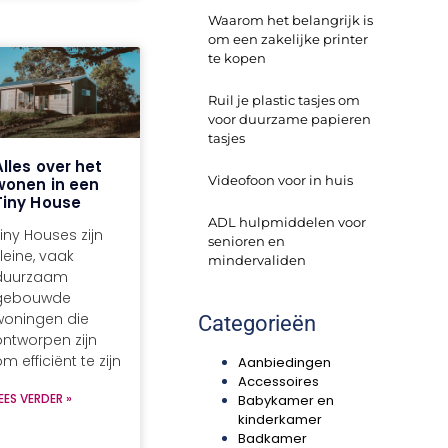
Waarom het belangrijk is
om een zakelijke printer
te kopen
Ruil je plastic tasjes om
voor duurzame papieren
tasjes
Alles over het
Videofoon voor in huis
wonen in een
Tiny House
ADL hulpmiddelen voor
iny Houses zijn
senioren en
leine, vaak
mindervaliden
duurzaam
gebouwde
woningen die
Categorieën
ontworpen zijn
m efficiënt te zijn
Aanbiedingen
Accessoires
EES VERDER »
Babykamer en
kinderkamer
Badkamer