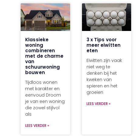
Klassieke
3 x Tips voor
woning
meer eiwitten
combineren
eten
met de charme
Eiwitten zijn vaak
van
schuurwoning
niet weg te
bouwen
denken bij het
kweken van
Tijdloos wonen
spieren en het
met karakter en
groeien
eenvoud Droom
je van een woning
LEES VERDER »
die zowel stijlvol
als
LEES VERDER »