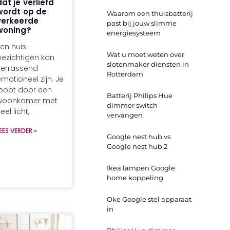
dat je verliefd
wordt op de
Waarom een thuisbatterij
verkeerde
past bij jouw slimme
woning?
energiesysteem
Een huis
Wat u moet weten over
bezichtigen kan
slotenmaker diensten in
verrassend
Rotterdam
motioneel zijn. Je
loopt door een
Batterij Philips Hue
woonkamer met
dimmer switch
eel licht,
vervangen
EES VERDER »
Google nest hub vs
Google nest hub 2
Ikea lampen Google
home koppeling
Oke Google stel apparaat
in