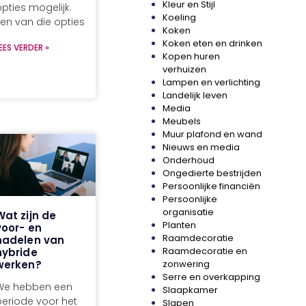
Kleur en Stijl
pties mogelijk.
Koeling
Een van die opties
Koken
Koken eten en drinken
EES VERDER »
Kopen huren
verhuizen
Lampen en verlichting
Landelijk leven
Media
Meubels
Muur plafond en wand
Nieuws en media
Onderhoud
Ongedierte bestrijden
Persoonlijke financiën
Persoonlijke
organisatie
Wat zijn de
Planten
voor- en
Raamdecoratie
nadelen van
Raamdecoratie en
hybride
zonwering
werken?
Serre en overkapping
We hebben een
Slaapkamer
periode voor het
Slapen