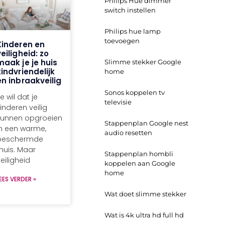
Philips Hue dimmer
switch instellen
Philips hue lamp
toevoegen
Kinderen en
veiligheid: zo
maak je je huis
Slimme stekker Google
kindvriendelijk
home
én inbraakveilig
Sonos koppelen tv
e wil dat je
televisie
inderen veilig
kunnen opgroeien
Stappenplan Google nest
in een warme,
audio resetten
beschermde
thuis. Maar
Stappenplan hombli
eiligheid
koppelen aan Google
home
EES VERDER »
Wat doet slimme stekker
Wat is 4k ultra hd full hd