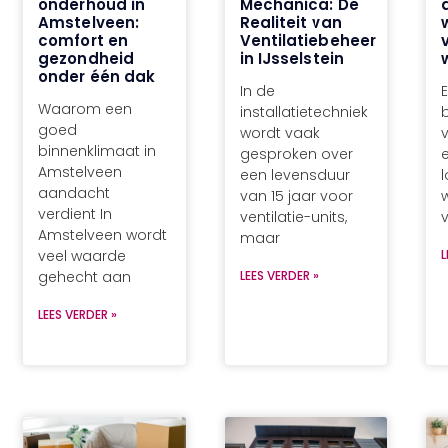
onderhoud in
Mechanica: De
Amstelveen:
Realiteit van
comfort en
Ventilatiebeheer
gezondheid
in IJsselstein
onder één dak
In de
Waarom een
installatietechniek
goed
wordt vaak
binnenklimaat in
gesproken over
e
Amstelveen
een levensduur
aandacht
van 15 jaar voor
verdient In
ventilatie-units,
v
Amstelveen wordt
maar
veel waarde
L
gehecht aan
LEES VERDER »
LEES VERDER »