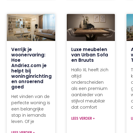
Verrijk je
Luxe meubelen
woonervaring:
van Urban Sofa
Hoe
en Bruuts
Andriez.com je
Hallo XL heeft zich
T
helpt bij
woninginrichting
altijd
k
en onroerend
onderscheiden
goed
als een premium
aanbieder van
Het vinden van de
stijlvol meubilair
perfecte woning is
dat comfort
o
een belangrijke
stap in iemands
LEES VERDER »
L
leven. Of je
LEES VERDER »