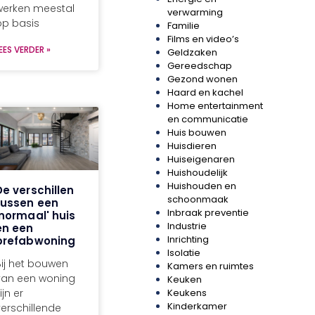
werken meestal
verwarming
op basis
Familie
Films en video’s
EES VERDER »
Geldzaken
Gereedschap
Gezond wonen
Haard en kachel
Home entertainment
en communicatie
Huis bouwen
Huisdieren
Huiseigenaren
Huishoudelijk
Huishouden en
De verschillen
schoonmaak
tussen een
Inbraak preventie
'normaal' huis
Industrie
en een
Inrichting
prefabwoning
Isolatie
Bij het bouwen
Kamers en ruimtes
van een woning
Keuken
Keukens
ijn er
Kinderkamer
verschillende