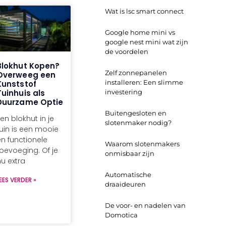
Wat is lsc smart connect
Google home mini vs
google nest mini wat zijn
de voordelen
Blokhut Kopen?
Zelf zonnepanelen
Overweeg een
installeren: Een slimme
Kunststof
investering
Tuinhuis als
Duurzame Optie
Buitengesloten en
en blokhut in je
slotenmaker nodig?
tuin is een mooie
en functionele
Waarom slotenmakers
toevoeging. Of je
onmisbaar zijn
nu extra
Automatische
EES VERDER »
draaideuren
De voor- en nadelen van
Domotica