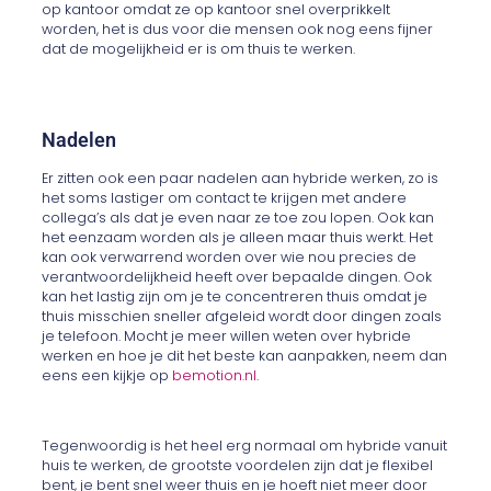
op kantoor omdat ze op kantoor snel overprikkelt
worden, het is dus voor die mensen ook nog eens fijner
dat de mogelijkheid er is om thuis te werken.
Nadelen
Er zitten ook een paar nadelen aan hybride werken, zo is
het soms lastiger om contact te krijgen met andere
collega’s als dat je even naar ze toe zou lopen. Ook kan
het eenzaam worden als je alleen maar thuis werkt. Het
kan ook verwarrend worden over wie nou precies de
verantwoordelijkheid heeft over bepaalde dingen. Ook
kan het lastig zijn om je te concentreren thuis omdat je
thuis misschien sneller afgeleid wordt door dingen zoals
je telefoon. Mocht je meer willen weten over hybride
werken en hoe je dit het beste kan aanpakken, neem dan
eens een kijkje op
bemotion.nl
.
Tegenwoordig is het heel erg normaal om hybride vanuit
huis te werken, de grootste voordelen zijn dat je flexibel
bent, je bent snel weer thuis en je hoeft niet meer door