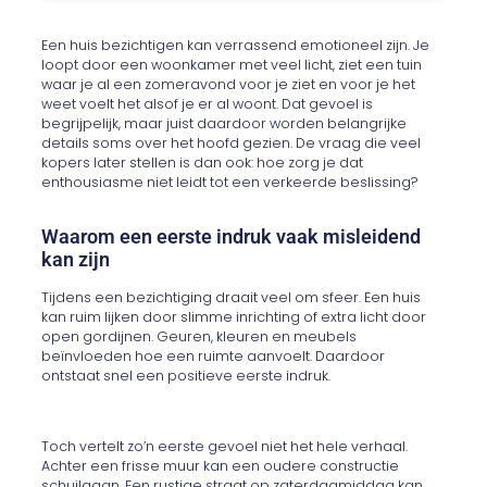
Een huis bezichtigen kan verrassend emotioneel zijn. Je
loopt door een woonkamer met veel licht, ziet een tuin
waar je al een zomeravond voor je ziet en voor je het
weet voelt het alsof je er al woont. Dat gevoel is
begrijpelijk, maar juist daardoor worden belangrijke
details soms over het hoofd gezien. De vraag die veel
kopers later stellen is dan ook: hoe zorg je dat
enthousiasme niet leidt tot een verkeerde beslissing?
Waarom een eerste indruk vaak misleidend
kan zijn
Tijdens een bezichtiging draait veel om sfeer. Een huis
kan ruim lijken door slimme inrichting of extra licht door
open gordijnen. Geuren, kleuren en meubels
beïnvloeden hoe een ruimte aanvoelt. Daardoor
ontstaat snel een positieve eerste indruk.
Toch vertelt zo’n eerste gevoel niet het hele verhaal.
Achter een frisse muur kan een oudere constructie
schuilgaan. Een rustige straat op zaterdagmiddag kan