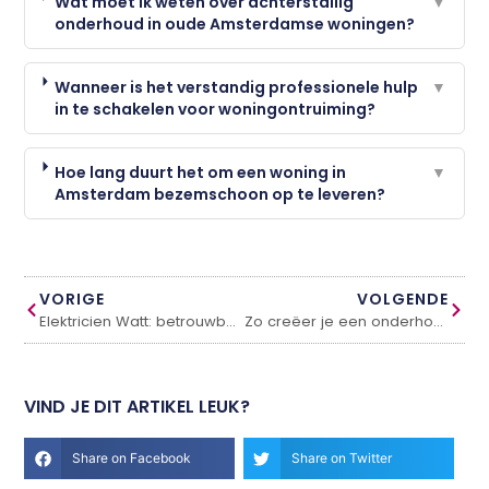
Wat moet ik weten over achterstallig
▼
onderhoud in oude Amsterdamse woningen?
Wanneer is het verstandig professionele hulp
▼
in te schakelen voor woningontruiming?
Hoe lang duurt het om een woning in
▼
Amsterdam bezemschoon op te leveren?
VORIGE
VOLGENDE
Elektricien Watt: betrouwbare elektrotechniek onder één merk
Zo creëer je een onderhoudsarme tuin!
VIND JE DIT ARTIKEL LEUK?
Share on Facebook
Share on Twitter