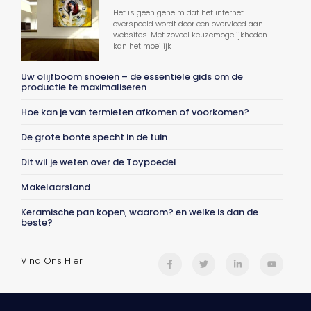
Het is geen geheim dat het internet
overspoeld wordt door een overvloed aan
websites. Met zoveel keuzemogelijkheden
kan het moeilijk
Uw olijfboom snoeien – de essentiële gids om de
productie te maximaliseren
Hoe kan je van termieten afkomen of voorkomen?
De grote bonte specht in de tuin
Dit wil je weten over de Toypoedel
Makelaarsland
Keramische pan kopen, waarom? en welke is dan de
beste?
Vind Ons Hier