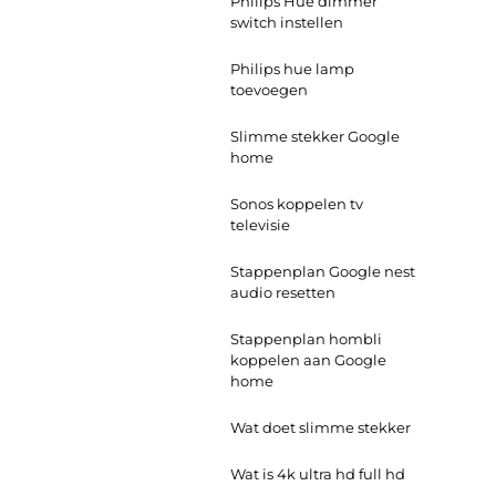
Philips Hue dimmer
switch instellen
Philips hue lamp
toevoegen
Slimme stekker Google
home
Sonos koppelen tv
televisie
Stappenplan Google nest
audio resetten
Stappenplan hombli
koppelen aan Google
home
Wat doet slimme stekker
Wat is 4k ultra hd full hd