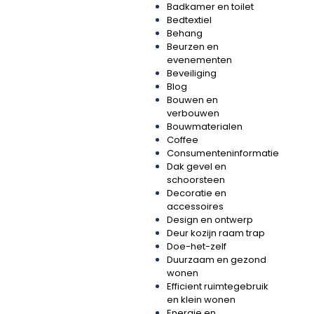
Badkamer en toilet
Bedtextiel
Behang
Beurzen en
evenementen
Beveiliging
Blog
Bouwen en
verbouwen
Bouwmaterialen
Coffee
Consumenteninformatie
Dak gevel en
schoorsteen
Decoratie en
accessoires
Design en ontwerp
Deur kozijn raam trap
Doe-het-zelf
Duurzaam en gezond
wonen
Efficient ruimtegebruik
en klein wonen
Energie en