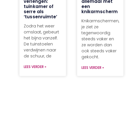
verlengen:
allemaal met
tuinkamer of
een
serre als
knikarmscherm
‘tussenruimte’
Knikarmschermen,
Zodra het weer
je ziet ze
omslaat, gebeurt
tegenwoordig
het bijna vanzelf.
steeds vaker en
De tuinstoelen
ze worden dan
verdwijnen naar
ook steeds vaker
de schuur, de
gekocht.
LEES VERDER »
LEES VERDER »