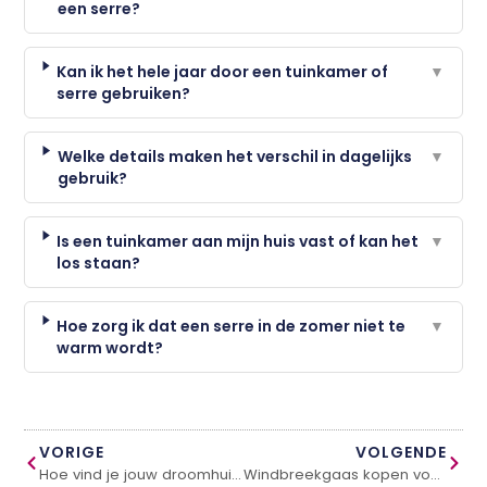
een serre?
Kan ik het hele jaar door een tuinkamer of
▼
serre gebruiken?
Welke details maken het verschil in dagelijks
▼
gebruik?
Is een tuinkamer aan mijn huis vast of kan het
▼
los staan?
Hoe zorg ik dat een serre in de zomer niet te
▼
warm wordt?
VORIGE
VOLGENDE
Hoe vind je jouw droomhuis met professionele makelaarsdiensten?
Windbreekgaas kopen voor privacy zonder opgesloten gevoel