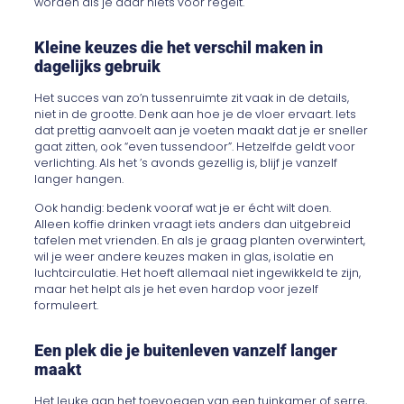
worden als je daar niets voor regelt.
Kleine keuzes die het verschil maken in
dagelijks gebruik
Het succes van zo’n tussenruimte zit vaak in de details,
niet in de grootte. Denk aan hoe je de vloer ervaart. Iets
dat prettig aanvoelt aan je voeten maakt dat je er sneller
gaat zitten, ook “even tussendoor”. Hetzelfde geldt voor
verlichting. Als het ’s avonds gezellig is, blijf je vanzelf
langer hangen.
Ook handig: bedenk vooraf wat je er écht wilt doen.
Alleen koffie drinken vraagt iets anders dan uitgebreid
tafelen met vrienden. En als je graag planten overwintert,
wil je weer andere keuzes maken in glas, isolatie en
luchtcirculatie. Het hoeft allemaal niet ingewikkeld te zijn,
maar het helpt als je het even hardop voor jezelf
formuleert.
Een plek die je buitenleven vanzelf langer
maakt
Het leuke aan het toevoegen van een tuinkamer of serre,