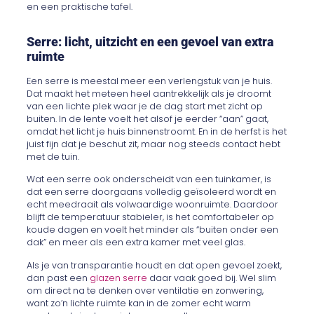
en een praktische tafel.
Serre: licht, uitzicht en een gevoel van extra
ruimte
Een serre is meestal meer een verlengstuk van je huis.
Dat maakt het meteen heel aantrekkelijk als je droomt
van een lichte plek waar je de dag start met zicht op
buiten. In de lente voelt het alsof je eerder “aan” gaat,
omdat het licht je huis binnenstroomt. En in de herfst is het
juist fijn dat je beschut zit, maar nog steeds contact hebt
met de tuin.
Wat een serre ook onderscheidt van een tuinkamer, is
dat een serre doorgaans volledig geïsoleerd wordt en
echt meedraait als volwaardige woonruimte. Daardoor
blijft de temperatuur stabieler, is het comfortabeler op
koude dagen en voelt het minder als “buiten onder een
dak” en meer als een extra kamer met veel glas.
Als je van transparantie houdt en dat open gevoel zoekt,
dan past een
glazen serre
daar vaak goed bij. Wel slim
om direct na te denken over ventilatie en zonwering,
want zo’n lichte ruimte kan in de zomer echt warm