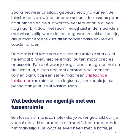
Zodra het weer omslaat, gebeurt het bijna vanzelf. De
tuinstoelen verdwijnen naar de schuur, de kussens gaan
naar binnen en de tuin wordt weer iets waar je alleen
nog naar kijkt door het raam. Terwijl juist in de maanden
met wisselvallig weer dat buitengevoel zo lekker kan zijn,
als je maar ergens kunt zitten zonder natte sokken en
koude handen.
Daarom is het idee van een tussenruimte zo sterk. Niet
helemaal binnen, niet helemaal buiten, maar precies
ertussenin. Een plek waar je nog steeds het groen ziet en
de lucht ruikt, alleen dan met comfort. Veel mensen
komen dan uit bij een serre, maar een
vrijstaande
tuinkamer
kan minstens zo logisch zijn, zeker als je niet
per se aan je huis wilt vastbouwen.
Wat bedoelen we eigenlijk met een
tussenruimte
Een tussenruimte is zo’n plek die je vaker gebruikt dan je
vooraf denkt. Niet omdat je er “moet” zitten, maar omdat
het makkelijk is. Je loopt er even heen met je koffie, je