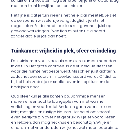
schuift er na het eten nog een stoel bij, je zit er op zondag
met een krant terwijl het buiten miezert.
Het fijne is dat je tuin ineens het hele jaar meetelt. Je ziet
de seizoenen wisselen, je vangt daglicht, je zit niet
opgesloten. En dat heeft ook iets rustgevends, juist op
gewone werkdagen. Even tien minuten uit je hoofd,
zonder dat je je jas aan hoeft.
Tuinkamer: vrijheid in plek, sfeer en indeling
Een tuinkamer voelt vaak als een extra kamer, maar dan
in de tuin. Het grote voordeel is de vrijheid. Je kiest zelf
waar die ruimte het beste werkt. Misschien juist achterin,
zodat het een soort mini toevluchtsoord wordt. Of dichter
bij het huis, zodat je er sneller even instapt tussen de
bedrijven door.
Qua sfeer kun je alle kanten op. Sommige mensen
maken er een zachte loungeplek van met warme
verlichting en veel textiel. Anderen gaan voor strak en
licht, met glas en rustige kleuren. Het helpt om vooraf
even eerlijk te zijn over het gebruik. Wil je er vooral lezen
en relaxen, dan mag het knus en beschut zijn. Wil je er
dineren met vrienden, dan wil je net wat meer loopruimte