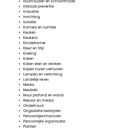
Huishouden en schoonmaak
Inbraak preventie
Industrie
Inrichting
Isolatie
Kamers en ruimtes
Keuken
Keukens
Kinderkamer
Kleur en Stijl
Koeling
Koken
Koken eten en drinken
Kopen huren verhuizen
Lampen en verlichting
Landelijk leven
Media
Meubels
Muur plafond en wand
Nieuws en media
Onderhoud
Ongedierte bestrijden
Persoonlijke financiën
Persoonlijke organisatie
Planten