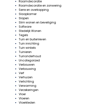
Raamdecoratie
Raamdecoratie en zonwering
Serre en overkapping
Slaapkamer
Slapen
Slim wonen en beveiliging
Software
Stedelijk Wonen
Tegels
Tuin en buitenleven
Tuin inrichting
Tuin winkels
Tuinieren
Tuinonderhoud
Uncategorized
Verbouwen
Verbouwing
Verf
Verhuizen
Verlichting
Verwarming
Verzekeringen
Vloer
Vloeren
Vloerkleden