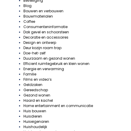
Beveiliging
Blog
Bouwen en verbouwen
Bouwmaterialen
Coffee
Consumenteninformatie
Dak gevel en schoorsteen
Decoratie en accessoires
Design en ontwerp
Deur kozijn raam trap
Doe-het-zelf
Duurzaam en gezond wonen
Efficient ruimtegebruik en klein wonen
Energie en verwarming
Familie
Films en video’s
Geldzaken
Gereedschap
Gezond wonen
Haard en kachel
Home entertainment en communicatie
Huis bouwen
Huisdieren
Huiseigenaren
Huishoudelijk