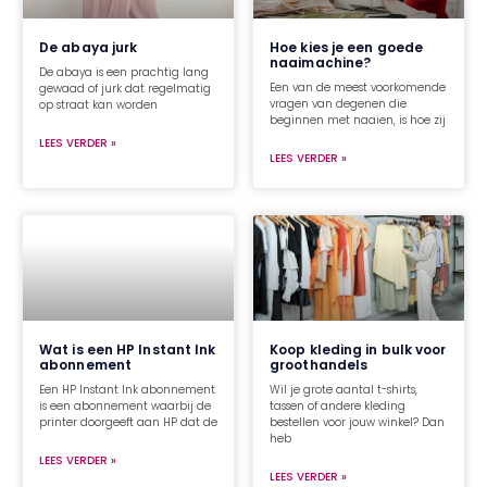
De abaya jurk
Hoe kies je een goede
naaimachine?
De abaya is een prachtig lang
Een van de meest voorkomende
gewaad of jurk dat regelmatig
vragen van degenen die
op straat kan worden
beginnen met naaien, is hoe zij
LEES VERDER »
LEES VERDER »
Wat is een HP Instant Ink
Koop kleding in bulk voor
abonnement
groothandels
Een HP Instant Ink abonnement
Wil je grote aantal t-shirts,
is een abonnement waarbij de
tassen of andere kleding
printer doorgeeft aan HP dat de
bestellen voor jouw winkel? Dan
heb
LEES VERDER »
LEES VERDER »