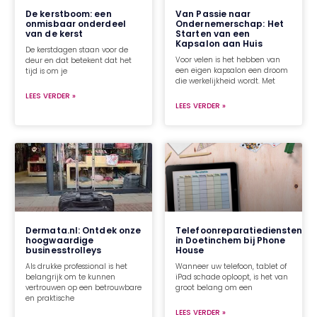
De kerstboom: een
Van Passie naar
onmisbaar onderdeel
Ondernemerschap: Het
van de kerst
Starten van een
Kapsalon aan Huis
De kerstdagen staan voor de
Voor velen is het hebben van
deur en dat betekent dat het
een eigen kapsalon een droom
tijd is om je
die werkelijkheid wordt. Met
LEES VERDER »
LEES VERDER »
Dermata.nl: Ontdek onze
Telefoonreparatiediensten
hoogwaardige
in Doetinchem bij Phone
businesstrolleys
House
Als drukke professional is het
Wanneer uw telefoon, tablet of
belangrijk om te kunnen
iPad schade oploopt, is het van
vertrouwen op een betrouwbare
groot belang om een
en praktische
LEES VERDER »