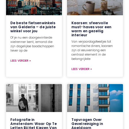
De beste fietsenwinkels
Kaarsen: sfeervolle
van Gelderla – de juiste
must-haves voor een
winkel voor jou
warm en gezellig
interieur
Of je nu een doorgewinterde
Van verjaardagsfeestjes tot
wielrenner bent, iemand die
romantische diners, kaarsen
zijn dagelijkse boodschappen
zijn al eeuwenlang een
liever op de
centraal element in de
belangrijkste
LEES VERDER »
LEES VERDER »
Fotografie in
Topvragen Over
Amsterdam: Waar Op Te
Gevelreiniging in
Letten Bij Het Kiezen Van
Apeldoorn