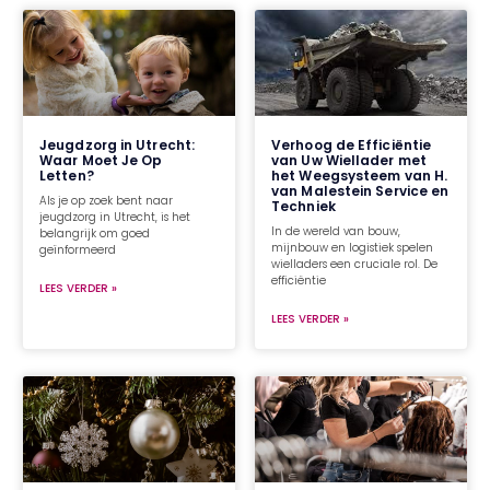
Jeugdzorg in Utrecht:
Verhoog de Efficiëntie
Waar Moet Je Op
van Uw Wiellader met
Letten?
het Weegsysteem van H.
van Malestein Service en
Als je op zoek bent naar
Techniek
jeugdzorg in Utrecht, is het
In de wereld van bouw,
belangrijk om goed
mijnbouw en logistiek spelen
geïnformeerd
wielladers een cruciale rol. De
efficiëntie
LEES VERDER »
LEES VERDER »