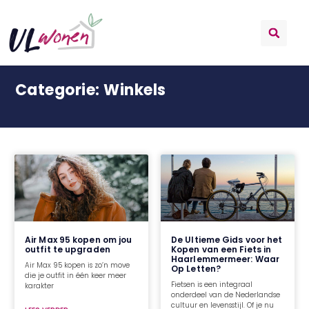
Categorie: Winkels
Air Max 95 kopen om jou
De Ultieme Gids voor het
outfit te upgraden
Kopen van een Fiets in
Haarlemmermeer: Waar
Air Max 95 kopen is zo’n move
Op Letten?
die je outfit in één keer meer
Fietsen is een integraal
karakter
onderdeel van de Nederlandse
cultuur en levensstijl. Of je nu