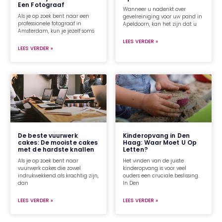
Een Fotograaf
Wanneer u nadenkt over
Als je op zoek bent naar een
gevelreiniging voor uw pand in
professionele fotograaf in
Apeldoorn, kan het zijn dat u
Amsterdam, kun je jezelf soms
LEES VERDER »
LEES VERDER »
De beste vuurwerk
Kinderopvang in Den
cakes: De mooiste cakes
Haag: Waar Moet U Op
met de hardste knallen
Letten?
Als je op zoek bent naar
Het vinden van de juiste
vuurwerk cakes die zowel
kinderopvang is voor veel
indrukwekkend als krachtig zijn,
ouders een cruciale beslissing.
dan
In Den
LEES VERDER »
LEES VERDER »