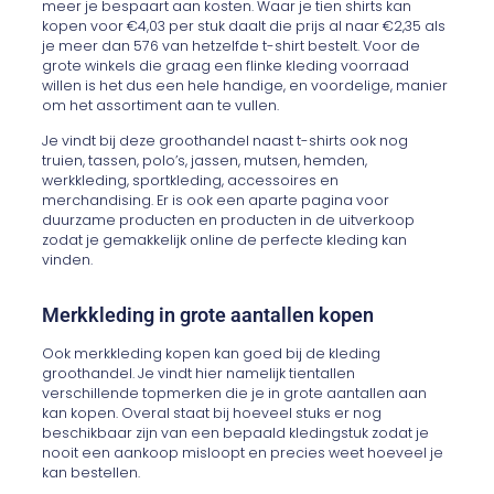
meer je bespaart aan kosten. Waar je tien shirts kan
kopen voor €4,03 per stuk daalt die prijs al naar €2,35 als
je meer dan 576 van hetzelfde t-shirt bestelt. Voor de
grote winkels die graag een flinke kleding voorraad
willen is het dus een hele handige, en voordelige, manier
om het assortiment aan te vullen.
Je vindt bij deze groothandel naast t-shirts ook nog
truien, tassen, polo’s, jassen, mutsen, hemden,
werkkleding, sportkleding, accessoires en
merchandising. Er is ook een aparte pagina voor
duurzame producten en producten in de uitverkoop
zodat je gemakkelijk online de perfecte kleding kan
vinden.
Merkkleding in grote aantallen kopen
Ook merkkleding kopen kan goed bij de kleding
groothandel. Je vindt hier namelijk tientallen
verschillende topmerken die je in grote aantallen aan
kan kopen. Overal staat bij hoeveel stuks er nog
beschikbaar zijn van een bepaald kledingstuk zodat je
nooit een aankoop misloopt en precies weet hoeveel je
kan bestellen.