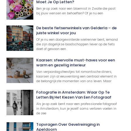
Moet Je Op Letten?
Ben je op zoek naar een bloemist in Zwolle die past
bij jouw wensen en behoeften? Of je nu een
De beste fietsenwinkels van Gelderla – de
juiste winkel voor jou
Of je nu een doorgewinterde wielrenner bent, iemand
die zijn dagelijkse boodschappen liever op de fiets
doet of gewoon een
Kaarsen: sfeervolle must-haves voor een
warm en gezellig interieur
Van verjaardagsfeestjes tot romantische diners,
kaarsen zijn al eeuwenlang een centraal element in
de belangrijkste momenten van ons leven. Maar
Fotografie in Amsterdam: Waar Op Te
Letten Bij Het Kiezen Van Een Fotograaf
Als je op zoek bent naar een professionele fotograaf
in Amsterdam, kun je jezelf soms verloren voelen in
de zee
Topvragen Over Gevelreiniging in
Apeldoorn