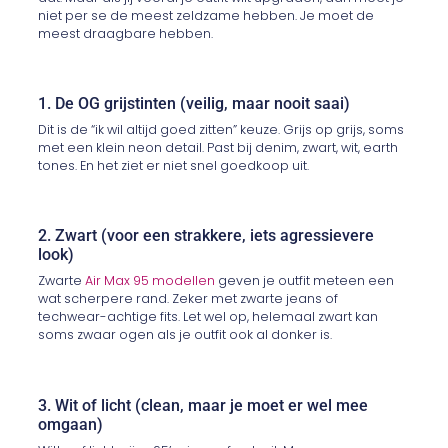
niet per se de meest zeldzame hebben. Je moet de
meest draagbare hebben.
1. De OG grijstinten (veilig, maar nooit saai)
Dit is de “ik wil altijd goed zitten” keuze. Grijs op grijs, soms
met een klein neon detail. Past bij denim, zwart, wit, earth
tones. En het ziet er niet snel goedkoop uit.
2. Zwart (voor een strakkere, iets agressievere
look)
Zwarte
Air Max 95 modellen
geven je outfit meteen een
wat scherpere rand. Zeker met zwarte jeans of
techwear-achtige fits. Let wel op, helemaal zwart kan
soms zwaar ogen als je outfit ook al donker is.
3. Wit of licht (clean, maar je moet er wel mee
omgaan)