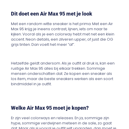
Dit doet een Air Max 95 met je look
Met een random witte sneaker is het prima. Met een Air
Max 95 krijg je ineens contrast, lijnen, iets om naar te
kijken. Vooral als je een colorway hebt met net een klein
accent. Neon details, een zilveren upper, of juist die OG
grijs tinten. Dan voelt het meer “af”.
Hetzelfde geldt andersom. Als je outfit al druk is, kan een
rustige Air Max 95 alles bij elkaar trekken. Sommige
mensen onderschatten dat. Ze kopen een sneaker als
los item, maar de beste sneakers werken als een soort
bindmiddel in je outfit.
Welke Air Max 95 moet je kopen?
Er zijn veel colorways en releases. En ja, sommige zijn
hype, sommige verdwijnen meteen in de sale, zo gaat
dat. Maar als jij vooral je outfit wilt upgraden, dan moet je