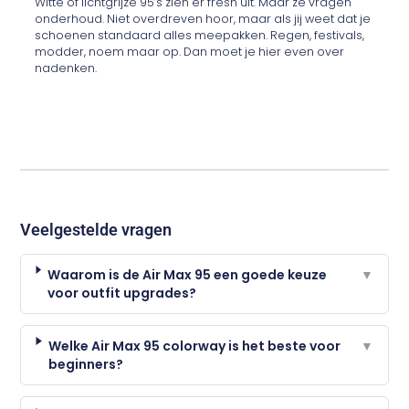
Witte of lichtgrijze 95’s zien er fresh uit. Maar ze vragen
onderhoud. Niet overdreven hoor, maar als jij weet dat je
schoenen standaard alles meepakken. Regen, festivals,
modder, noem maar op. Dan moet je hier even over
nadenken.
Veelgestelde vragen
Waarom is de Air Max 95 een goede keuze
▼
voor outfit upgrades?
Welke Air Max 95 colorway is het beste voor
▼
beginners?