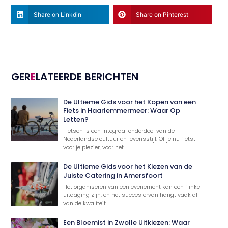
Share on Linkdin
Share on Pinterest
GER
E
LATEERDE BERICHTEN
De Ultieme Gids voor het Kopen van een
Fiets in Haarlemmermeer: Waar Op
Letten?
Fietsen is een integraal onderdeel van de
Nederlandse cultuur en levensstijl. Of je nu fietst
voor je plezier, voor het
De Ultieme Gids voor het Kiezen van de
Juiste Catering in Amersfoort
Het organiseren van een evenement kan een flinke
uitdaging zijn, en het succes ervan hangt vaak af
van de kwaliteit
Een Bloemist in Zwolle Uitkiezen: Waar