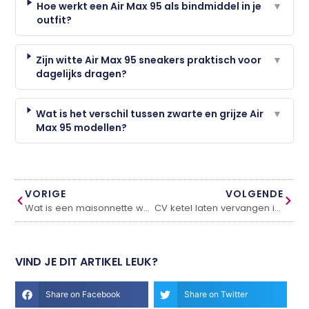
Hoe werkt een Air Max 95 als bindmiddel in je
▼
outfit?
Zijn witte Air Max 95 sneakers praktisch voor
▼
dagelijks dragen?
Wat is het verschil tussen zwarte en grijze Air
▼
Max 95 modellen?
VORIGE
VOLGENDE
Wat is een maisonnette woning? Alles wat je moet weten
CV ketel laten vervangen in Den Haag, dit moet je weten
VIND JE DIT ARTIKEL LEUK?
Share on Facebook
Share on Twitter