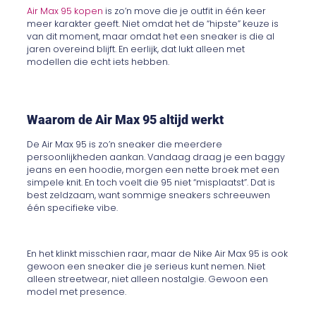
Air Max 95 kopen
is zo’n move die je outfit in één keer
meer karakter geeft. Niet omdat het de “hipste” keuze is
van dit moment, maar omdat het een sneaker is die al
jaren overeind blijft. En eerlijk, dat lukt alleen met
modellen die echt iets hebben.
Waarom de Air Max 95 altijd werkt
De Air Max 95 is zo’n sneaker die meerdere
persoonlijkheden aankan. Vandaag draag je een baggy
jeans en een hoodie, morgen een nette broek met een
simpele knit. En toch voelt die 95 niet “misplaatst”. Dat is
best zeldzaam, want sommige sneakers schreeuwen
één specifieke vibe.
En het klinkt misschien raar, maar de Nike Air Max 95 is ook
gewoon een sneaker die je serieus kunt nemen. Niet
alleen streetwear, niet alleen nostalgie. Gewoon een
model met presence.