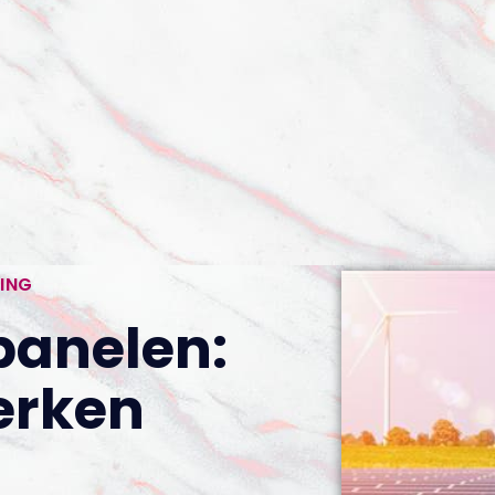
ING
anelen:
erken