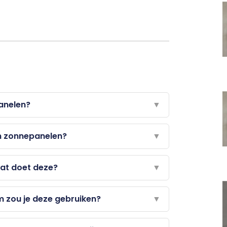
anelen?
▼
an zonnepanelen?
▼
at doet deze?
▼
 zou je deze gebruiken?
▼