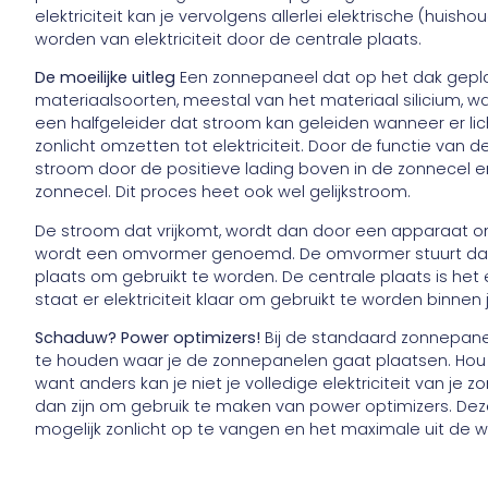
elektriciteit kan je vervolgens allerlei elektrische (huis
worden van elektriciteit door de centrale plaats.
De moeilijke uitleg
Een zonnepaneel dat op het dak geplaa
materiaalsoorten, meestal van het materiaal silicium, waa
een halfgeleider dat stroom kan geleiden wanneer er lich
zonlicht omzetten tot elektriciteit. Door de functie van d
stroom door de positieve lading boven in de zonnecel e
zonnecel. Dit proces heet ook wel gelijkstroom.
De stroom dat vrijkomt, wordt dan door een apparaat o
wordt een omvormer genoemd. De omvormer stuurt dan
plaats om gebruikt te worden. De centrale plaats is het e
staat er elektriciteit klaar om gebruikt te worden binnen
Schaduw? Power optimizers!
Bij de standaard zonnepanel
te houden waar je de zonnepanelen gaat plaatsen. Hou
want anders kan je niet je volledige elektriciteit van je
dan zijn om gebruik te maken van power optimizers. De
mogelijk zonlicht op te vangen en het maximale uit de w