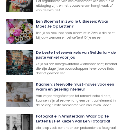
Het organiseren van een evenement kan een flinke
uitdaging zijn, en het succes ervan hangt vaak af
van de kwaliteit
Een Bloemist in Zwolle Uitkiezen: Waar
Moet Je Op Letten?
Ben je op zoek naar een bloemist in Zwolle die past
bij jouw wensen en behoeften? Of je nu een
De beste fietsenwinkels van Gelderla – de
juiste winkel voor jou
Of je nu een doorgewinterde wielrenner bent, iemand
die zijn dagelijkse boodschappen liever op de fiets
doet of gewoon een
Kaarsen: sfeervolle must-haves voor een
warm en gezellig interieur
Van verjaardagsfeestjes tot romantische diners,
kaarsen zijn al eeuwenlang een centraal element in
de belangrijkste momenten van ons leven. Maar
Fotografie in Amsterdam: Waar Op Te
Letten Bij Het Kiezen Van Een Fotograaf
Als je op zoek bent naar een professionele fotograaf