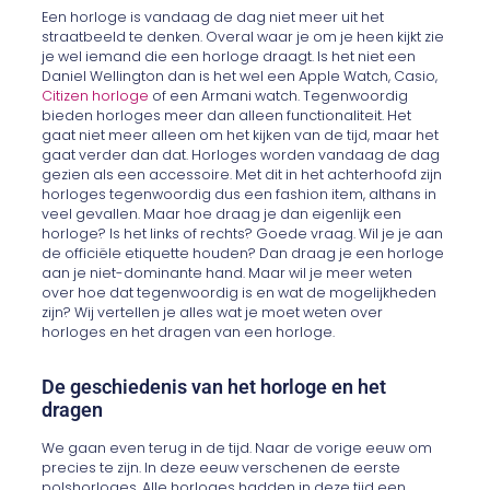
Een horloge is vandaag de dag niet meer uit het
straatbeeld te denken. Overal waar je om je heen kijkt zie
je wel iemand die een horloge draagt. Is het niet een
Daniel Wellington dan is het wel een Apple Watch, Casio,
Citizen horloge
of een Armani watch. Tegenwoordig
bieden horloges meer dan alleen functionaliteit. Het
gaat niet meer alleen om het kijken van de tijd, maar het
gaat verder dan dat. Horloges worden vandaag de dag
gezien als een accessoire. Met dit in het achterhoofd zijn
horloges tegenwoordig dus een fashion item, althans in
veel gevallen. Maar hoe draag je dan eigenlijk een
horloge? Is het links of rechts? Goede vraag. Wil je je aan
de officiële etiquette houden? Dan draag je een horloge
aan je niet-dominante hand. Maar wil je meer weten
over hoe dat tegenwoordig is en wat de mogelijkheden
zijn? Wij vertellen je alles wat je moet weten over
horloges en het dragen van een horloge.
De geschiedenis van het horloge en het
dragen
We gaan even terug in de tijd. Naar de vorige eeuw om
precies te zijn. In deze eeuw verschenen de eerste
polshorloges. Alle horloges hadden in deze tijd een