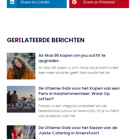
Share on Linkdin
Share on Pinterest
GER
E
LATEERDE BERICHTEN
Air Max 95 kopen om jou outfit te
upgraden
Air Max 95 kopen is zo’n move die je outfit in één
keer meer karakter geeft. Niet omdat het de
De Ultieme Gids voor het Kopen van een
Fiets in Haarlemmermeer: Waar Op
Letten?
Fietsen is een integraal onderdeel van de
Nederlandse cultuur en levensstijl. Of je nu fietst
voor je plezier, voor het
De Ultieme Gids voor het Kiezen van de
Juiste Catering in Amersfoort