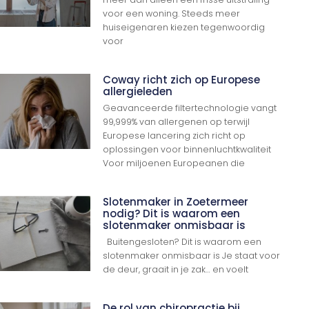
voor een woning. Steeds meer
huiseigenaren kiezen tegenwoordig
voor
Coway richt zich op Europese
allergieleden
Geavanceerde filtertechnologie vangt
99,999% van allergenen op terwijl
Europese lancering zich richt op
oplossingen voor binnenluchtkwaliteit
Voor miljoenen Europeanen die
Slotenmaker in Zoetermeer
nodig? Dit is waarom een
slotenmaker onmisbaar is
Buitengesloten? Dit is waarom een
slotenmaker onmisbaar is Je staat voor
de deur, graait in je zak… en voelt
De rol van chiropractie bij