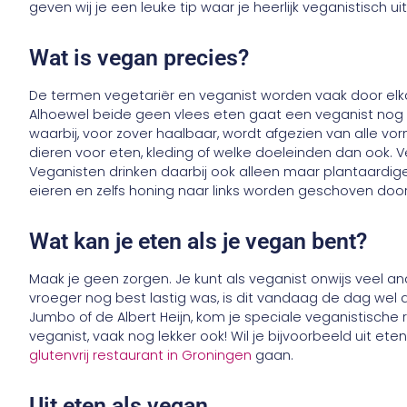
geven wij je een leuke tip waar je heerlijk veganistisch ui
Wat is vegan precies?
De termen vegetariër en veganist worden vaak door elka
Alhoewel beide geen vlees eten gaat een veganist nog ee
waarbij, voor zover haalbaar, wordt afgezien van alle v
dieren voor eten, kleding of welke doeleinden dan ook. V
Veganisten drinken daarbij ook alleen maar plantaardige 
eieren en zelfs honing naar links worden geschoven doo
Wat kan je eten als je vegan bent?
Maak je geen zorgen. Je kunt als veganist onwijs veel a
vroeger nog best lastig was, is dit vandaag de dag wel an
Jumbo of de Albert Heijn, kom je speciale veganistische
veganist, vaak nog lekker ook! Wil je bijvoorbeeld uit et
glutenvrij restaurant in Groningen
gaan.
Uit eten als vegan