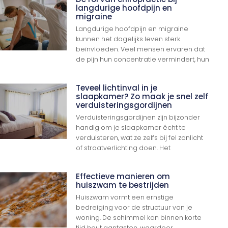
langdurige hoofdpijn en
migraine
Langdurige hoofdpijn en migraine
kunnen het dagelijks leven sterk
beïnvloeden. Veel mensen ervaren dat
de pijn hun concentratie vermindert, hun
Teveel lichtinval in je
slaapkamer? Zo maak je snel zelf
verduisteringsgordijnen
Verduisteringsgordijnen zijn bijzonder
handig om je slaapkamer écht te
verduisteren, wat ze zelfs bij fel zonlicht
of straatverlichting doen. Het
Effectieve manieren om
huiszwam te bestrijden
Huiszwam vormt een ernstige
bedreiging voor de structuur van je
woning. De schimmel kan binnen korte
tijd hout aantasten, waardoor