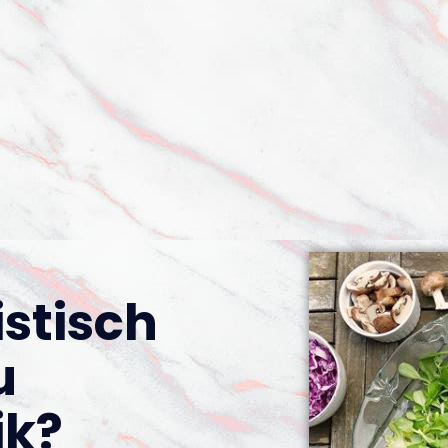
stisch
u
jk?