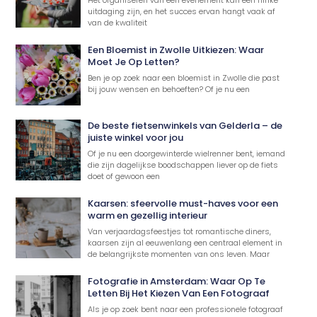
Het organiseren van een evenement kan een flinke
uitdaging zijn, en het succes ervan hangt vaak af
van de kwaliteit
Een Bloemist in Zwolle Uitkiezen: Waar
Moet Je Op Letten?
Ben je op zoek naar een bloemist in Zwolle die past
bij jouw wensen en behoeften? Of je nu een
De beste fietsenwinkels van Gelderla – de
juiste winkel voor jou
Of je nu een doorgewinterde wielrenner bent, iemand
die zijn dagelijkse boodschappen liever op de fiets
doet of gewoon een
Kaarsen: sfeervolle must-haves voor een
warm en gezellig interieur
Van verjaardagsfeestjes tot romantische diners,
kaarsen zijn al eeuwenlang een centraal element in
de belangrijkste momenten van ons leven. Maar
Fotografie in Amsterdam: Waar Op Te
Letten Bij Het Kiezen Van Een Fotograaf
Als je op zoek bent naar een professionele fotograaf