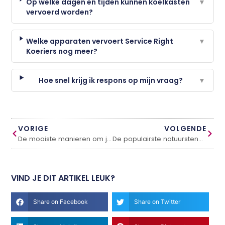
Op welke dagen en tijden kunnen koelkasten
▼
vervoerd worden?
Welke apparaten vervoert Service Right
▼
Koeriers nog meer?
Hoe snel krijg ik respons op mijn vraag?
▼
VORIGE
VOLGENDE
De mooiste manieren om je huis op te leuken
De populairste natuurstenen toepassingen in en rondom het huis
VIND JE DIT ARTIKEL LEUK?
Share on Facebook
Share on Twitter