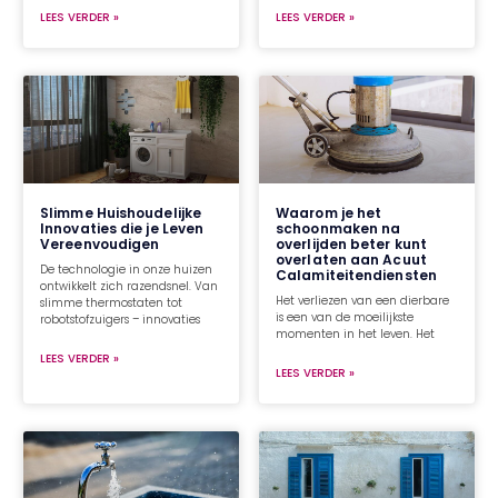
LEES VERDER »
LEES VERDER »
Slimme Huishoudelijke
Waarom je het
Innovaties die je Leven
schoonmaken na
Vereenvoudigen
overlijden beter kunt
overlaten aan Acuut
De technologie in onze huizen
Calamiteitendiensten
ontwikkelt zich razendsnel. Van
Het verliezen van een dierbare
slimme thermostaten tot
is een van de moeilijkste
robotstofzuigers – innovaties
momenten in het leven. Het
LEES VERDER »
LEES VERDER »