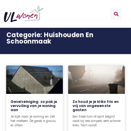
Categorie: Huishouden En
Schoonmaak
Gevelreiniging: zo pak je
Zo houd je je kliko fris en
vervuiling van je woning
vrij van ongewenste
aan
gasten
Je kijkt naar je woning en ziet
Een frisse tuin of oprit begint
het meteen. De gevel is grauw,
vaak bij iets simpels: een schone
er zitten
kliko. Toch wordt