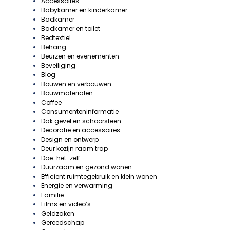
Accessoires
Babykamer en kinderkamer
Badkamer
Badkamer en toilet
Bedtextiel
Behang
Beurzen en evenementen
Beveiliging
Blog
Bouwen en verbouwen
Bouwmaterialen
Coffee
Consumenteninformatie
Dak gevel en schoorsteen
Decoratie en accessoires
Design en ontwerp
Deur kozijn raam trap
Doe-het-zelf
Duurzaam en gezond wonen
Efficient ruimtegebruik en klein wonen
Energie en verwarming
Familie
Films en video’s
Geldzaken
Gereedschap