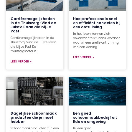
Carrièremogelijkheden
Hoe professionals snel
in de Thuiszorg: Vind de
en efficiënt handelen bij
Juiste Baan die bij Je
een ontruiming
Past
In het leven kunnen zich
Carrièremogelijkheden in de
onverwachte situaties voordoen
Thuiszorg: Vind de Juiste Baan
waarbij een snelle ontruiming
die bij Je Past De
van een woning
thuiszorgsector is
LEES VERDER »
LEES VERDER »
Dagelijkse schoonmaak
Een goed
producten die je moet
schoonmaakbedrijf uit
hebben
Ede en omgeving
Schoonmaakproducten zijn een
Bij een goed