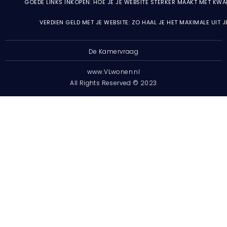
GOEDE LINKS INKOPEN: HOE JE JE WEBSITE STERKER MAAKT MET KWA
VERDIEN GELD MET JE WEBSITE: ZO HAAL JE HET MAXIMALE UIT 
De Kamervraag
www.VLwonen.nl
All Rights Reserved © 2023