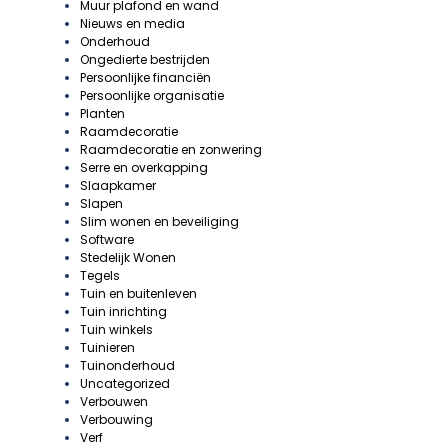
Muur plafond en wand
Nieuws en media
Onderhoud
Ongedierte bestrijden
Persoonlijke financiën
Persoonlijke organisatie
Planten
Raamdecoratie
Raamdecoratie en zonwering
Serre en overkapping
Slaapkamer
Slapen
Slim wonen en beveiliging
Software
Stedelijk Wonen
Tegels
Tuin en buitenleven
Tuin inrichting
Tuin winkels
Tuinieren
Tuinonderhoud
Uncategorized
Verbouwen
Verbouwing
Verf