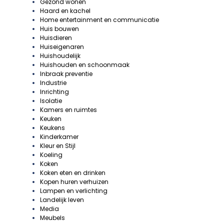
Gezond wonen
Haard en kachel
Home entertainment en communicatie
Huis bouwen
Huisdieren
Huiseigenaren
Huishoudelijk
Huishouden en schoonmaak
Inbraak preventie
Industrie
Inrichting
Isolatie
Kamers en ruimtes
Keuken
Keukens
Kinderkamer
Kleur en Stijl
Koeling
Koken
Koken eten en drinken
Kopen huren verhuizen
Lampen en verlichting
Landelijk leven
Media
Meubels