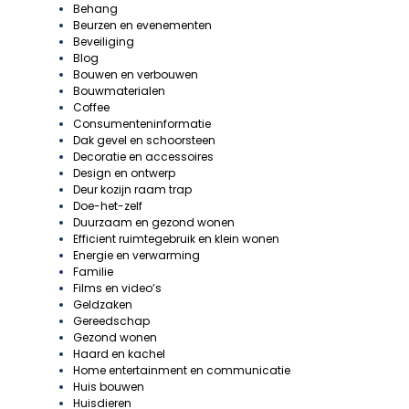
Behang
Beurzen en evenementen
Beveiliging
Blog
Bouwen en verbouwen
Bouwmaterialen
Coffee
Consumenteninformatie
Dak gevel en schoorsteen
Decoratie en accessoires
Design en ontwerp
Deur kozijn raam trap
Doe-het-zelf
Duurzaam en gezond wonen
Efficient ruimtegebruik en klein wonen
Energie en verwarming
Familie
Films en video’s
Geldzaken
Gereedschap
Gezond wonen
Haard en kachel
Home entertainment en communicatie
Huis bouwen
Huisdieren