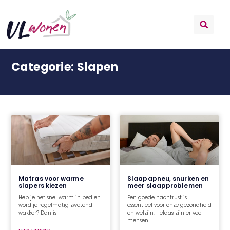
Categorie: Slapen
Matras voor warme
Slaapapneu, snurken en
slapers kiezen
meer slaapproblemen
Heb je het snel warm in bed en
Een goede nachtrust is
word je regelmatig zwetend
essentieel voor onze gezondheid
wakker? Dan is
en welzijn. Helaas zijn er veel
mensen