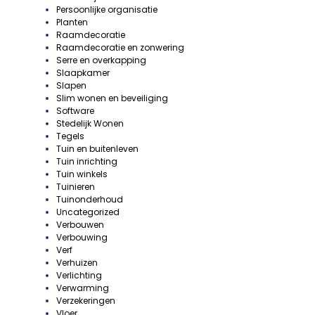
Persoonlijke organisatie
Planten
Raamdecoratie
Raamdecoratie en zonwering
Serre en overkapping
Slaapkamer
Slapen
Slim wonen en beveiliging
Software
Stedelijk Wonen
Tegels
Tuin en buitenleven
Tuin inrichting
Tuin winkels
Tuinieren
Tuinonderhoud
Uncategorized
Verbouwen
Verbouwing
Verf
Verhuizen
Verlichting
Verwarming
Verzekeringen
Vloer