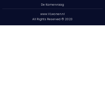
De Kamervraag
www.VLwonen.nl
All Rights Reserved © 2023