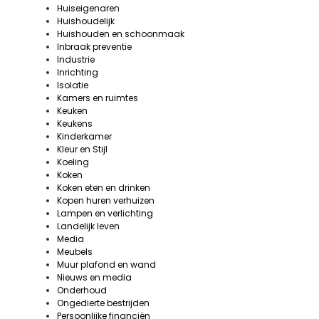
Huiseigenaren
Huishoudelijk
Huishouden en schoonmaak
Inbraak preventie
Industrie
Inrichting
Isolatie
Kamers en ruimtes
Keuken
Keukens
Kinderkamer
Kleur en Stijl
Koeling
Koken
Koken eten en drinken
Kopen huren verhuizen
Lampen en verlichting
Landelijk leven
Media
Meubels
Muur plafond en wand
Nieuws en media
Onderhoud
Ongedierte bestrijden
Persoonlijke financiën