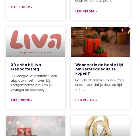
Geen wonder dat je er af
LEES VERDER »
LEES VERDER »
3D echo bij Liva
Wanneer is de beste tijd
Geboortezorg
om kerstcadeaus te
kopen?
3D Echografie: Waarom u een
Ga jij kerstcadeaus kopen? Zorg
afspraak moet maken bij
er dan voor dat je deze op tijd
Livageboortezorg.nl Ben je
in huis
zwanger en overweeg
LEES VERDER »
LEES VERDER »