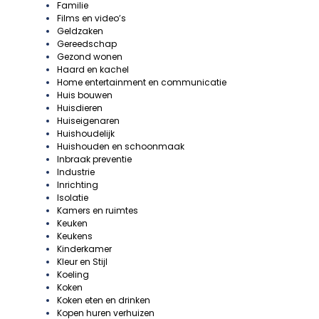
Familie
Films en video’s
Geldzaken
Gereedschap
Gezond wonen
Haard en kachel
Home entertainment en communicatie
Huis bouwen
Huisdieren
Huiseigenaren
Huishoudelijk
Huishouden en schoonmaak
Inbraak preventie
Industrie
Inrichting
Isolatie
Kamers en ruimtes
Keuken
Keukens
Kinderkamer
Kleur en Stijl
Koeling
Koken
Koken eten en drinken
Kopen huren verhuizen