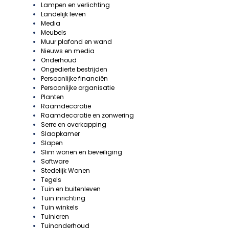
Lampen en verlichting
Landelijk leven
Media
Meubels
Muur plafond en wand
Nieuws en media
Onderhoud
Ongedierte bestrijden
Persoonlijke financiën
Persoonlijke organisatie
Planten
Raamdecoratie
Raamdecoratie en zonwering
Serre en overkapping
Slaapkamer
Slapen
Slim wonen en beveiliging
Software
Stedelijk Wonen
Tegels
Tuin en buitenleven
Tuin inrichting
Tuin winkels
Tuinieren
Tuinonderhoud