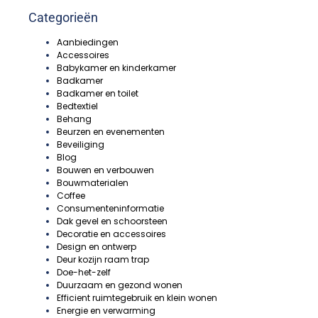
Categorieën
Aanbiedingen
Accessoires
Babykamer en kinderkamer
Badkamer
Badkamer en toilet
Bedtextiel
Behang
Beurzen en evenementen
Beveiliging
Blog
Bouwen en verbouwen
Bouwmaterialen
Coffee
Consumenteninformatie
Dak gevel en schoorsteen
Decoratie en accessoires
Design en ontwerp
Deur kozijn raam trap
Doe-het-zelf
Duurzaam en gezond wonen
Efficient ruimtegebruik en klein wonen
Energie en verwarming