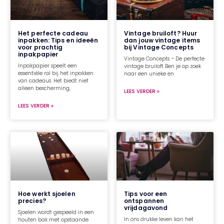
Het perfecte cadeau
Vintage bruiloft? Huur
inpakken: Tips en ideeën
dan jouw vintage items
voor prachtig
bij Vintage Concepts
inpakpapier
Vintage Concepts – De perfecte
Inpakpapier speelt een
vintage bruiloft Ben je op zoek
essentiële rol bij het inpakken
naar een unieke en
van cadeaus. Het biedt niet
alleen bescherming,
LEES VERDER »
LEES VERDER »
Hoe werkt sjoelen
Tips voor een
precies?
ontspannen
vrijdagavond
Sjoelen wordt gespeeld in een
In ons drukke leven kan het
houten bak met opstaande