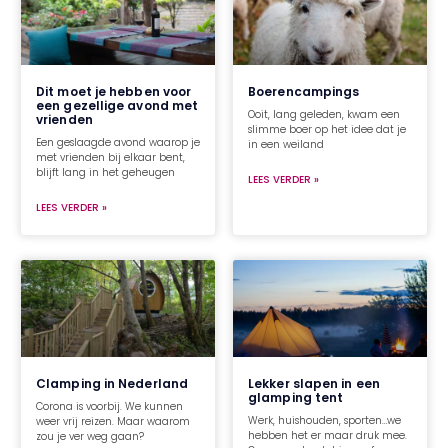
Dit moet je hebben voor
Boerencampings
een gezellige avond met
Ooit, lang geleden, kwam een
vrienden
slimme boer op het idee dat je
Een geslaagde avond waarop je
in een weiland
met vrienden bij elkaar bent,
blijft lang in het geheugen
LEES VERDER »
LEES VERDER »
Clamping in Nederland
Lekker slapen in een
glamping tent
Corona is voorbij. We kunnen
Werk, huishouden, sporten…we
weer vrij reizen. Maar waarom
hebben het er maar druk mee.
zou je ver weg gaan?