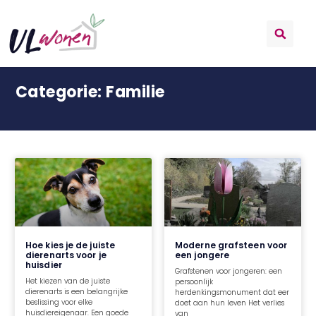
Categorie: Familie
Hoe kies je de juiste
Moderne grafsteen voor
dierenarts voor je
een jongere
huisdier
Grafstenen voor jongeren: een
Het kiezen van de juiste
persoonlijk
dierenarts is een belangrijke
herdenkingsmonument dat eer
beslissing voor elke
doet aan hun leven Het verlies
huisdiereigenaar. Een goede
van