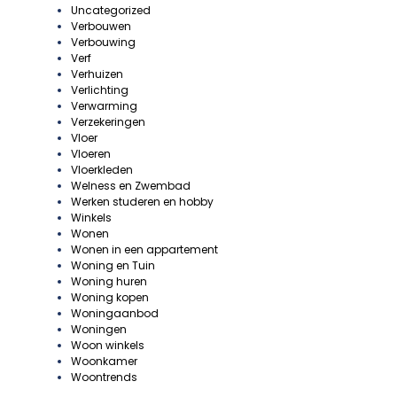
Uncategorized
Verbouwen
Verbouwing
Verf
Verhuizen
Verlichting
Verwarming
Verzekeringen
Vloer
Vloeren
Vloerkleden
Welness en Zwembad
Werken studeren en hobby
Winkels
Wonen
Wonen in een appartement
Woning en Tuin
Woning huren
Woning kopen
Woningaanbod
Woningen
Woon winkels
Woonkamer
Woontrends