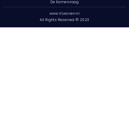
De Kamervraag
www.VLwonen.nl
All Rights Reserved © 2023