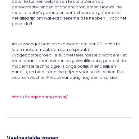
beter te kunnen bekijken en te controleren op
geboorteafwijkingen of andere problemen. Hoewel de
meeste baby’s gezond en perfect worden geboren, is
het altijd fijn om wat extra zekerheid te hebben – voor het
geval dat!
Als je zwanger bent en overweegt om een 3D-echo te
laten maken, maak dan een afspraak bij
Livageboortegroep-je zult niet teleurgesteld worden! Het
team daar is zeer ervaren en gekwalificeerd, gebruikt de
modernste technologie, is ongelooflijk vriendelijk en
hartelijk, en biedt redelijke prijzen voor hun diensten. Dus
waarom wachten? Maak vandaag nog een afspraak!
https://livageboortezorg.nl/
Veelgestelde vragen