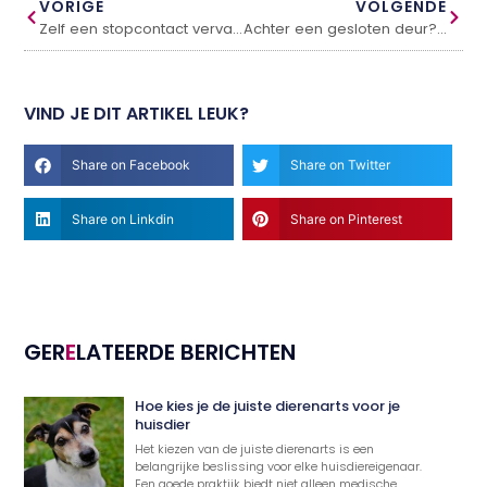
VORIGE
VOLGENDE
Zelf een stopcontact vervangen
Achter een gesloten deur? U zoekt een slotenmaker met 24/7 service.
VIND JE DIT ARTIKEL LEUK?
Share on Facebook
Share on Twitter
Share on Linkdin
Share on Pinterest
GER
E
LATEERDE BERICHTEN
Hoe kies je de juiste dierenarts voor je
huisdier
Het kiezen van de juiste dierenarts is een
belangrijke beslissing voor elke huisdiereigenaar.
Een goede praktijk biedt niet alleen medische