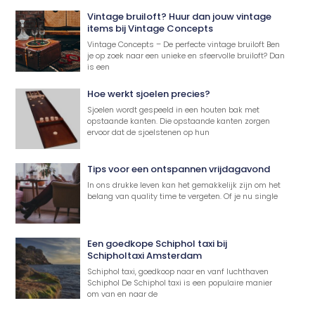
Vintage bruiloft? Huur dan jouw vintage
items bij Vintage Concepts
Vintage Concepts – De perfecte vintage bruiloft Ben
je op zoek naar een unieke en sfeervolle bruiloft? Dan
is een
Hoe werkt sjoelen precies?
Sjoelen wordt gespeeld in een houten bak met
opstaande kanten. Die opstaande kanten zorgen
ervoor dat de sjoelstenen op hun
Tips voor een ontspannen vrijdagavond
In ons drukke leven kan het gemakkelijk zijn om het
belang van quality time te vergeten. Of je nu single
Een goedkope Schiphol taxi bij
Schipholtaxi Amsterdam
Schiphol taxi, goedkoop naar en vanf luchthaven
Schiphol De Schiphol taxi is een populaire manier
om van en naar de