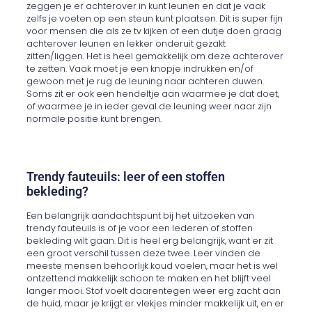
zeggen je er achterover in kunt leunen en dat je vaak
zelfs je voeten op een steun kunt plaatsen. Dit is super fijn
voor mensen die als ze tv kijken of een dutje doen graag
achterover leunen en lekker onderuit gezakt
zitten/liggen. Het is heel gemakkelijk om deze achterover
te zetten. Vaak moet je een knopje indrukken en/of
gewoon met je rug de leuning naar achteren duwen.
Soms zit er ook een hendeltje aan waarmee je dat doet,
of waarmee je in ieder geval de leuning weer naar zijn
normale positie kunt brengen.
Trendy fauteuils: leer of een stoffen
bekleding?
Een belangrijk aandachtspunt bij het uitzoeken van
trendy fauteuils is of je voor een lederen of stoffen
bekleding wilt gaan. Dit is heel erg belangrijk, want er zit
een groot verschil tussen deze twee. Leer vinden de
meeste mensen behoorlijk koud voelen, maar het is wel
ontzettend makkelijk schoon te maken en het blijft veel
langer mooi. Stof voelt daarentegen weer erg zacht aan
de huid, maar je krijgt er vlekjes minder makkelijk uit, en er