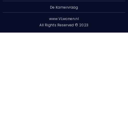
De Kamervraag
www.VLwonen.nl
All Rights Reserved © 2023