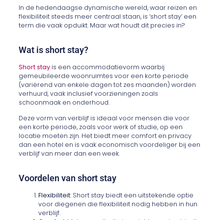
In de hedendaagse dynamische wereld, waar reizen en
flexibiliteit steeds meer centraal staan, is ‘short stay’ een
term die vaak opduikt. Maar wat houdt dit precies in?
Wat is short stay?
Short stay
is een accommodatievorm waarbij
gemeubileerde woonruimtes voor een korte periode
(variërend van enkele dagen tot zes maanden) worden
verhuurd, vaak inclusief voorzieningen zoals
schoonmaak en onderhoud.
Deze vorm van verblijf is ideaal voor mensen die voor
een korte periode, zoals voor werk of studie, op een
locatie moeten zijn. Het biedt meer comfort en privacy
dan een hotel en is vaak economisch voordeliger bij een
verblijf van meer dan een week.
Voordelen van short stay
Flexibiliteit
: Short stay biedt een uitstekende optie
voor diegenen die flexibiliteit nodig hebben in hun
verblijf.