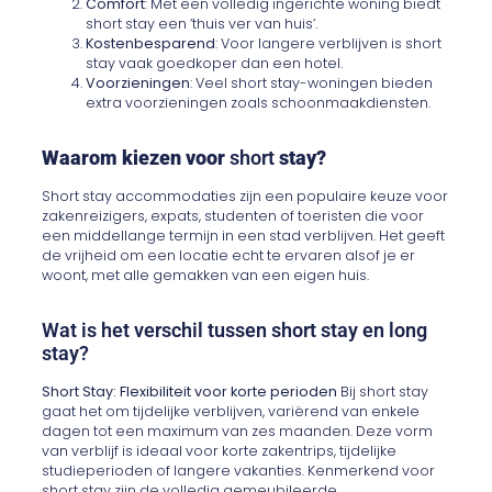
Comfort
: Met een volledig ingerichte woning biedt
short stay een ’thuis ver van huis’.
Kostenbesparend
: Voor langere verblijven is short
stay vaak goedkoper dan een hotel.
Voorzieningen
: Veel short stay-woningen bieden
extra voorzieningen zoals schoonmaakdiensten.
Waarom kiezen voor
short
stay?
Short stay accommodaties zijn een populaire keuze voor
zakenreizigers, expats, studenten of toeristen die voor
een middellange termijn in een stad verblijven. Het geeft
de vrijheid om een locatie echt te ervaren alsof je er
woont, met alle gemakken van een eigen huis.
Wat is het verschil tussen short stay en long
stay?
Short Stay: Flexibiliteit voor korte perioden
Bij short stay
gaat het om tijdelijke verblijven, variërend van enkele
dagen tot een maximum van zes maanden. Deze vorm
van verblijf is ideaal voor korte zakentrips, tijdelijke
studieperioden of langere vakanties. Kenmerkend voor
short stay zijn de volledig gemeubileerde