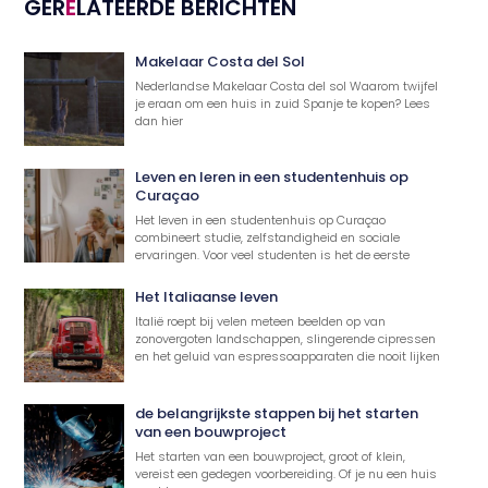
GER
E
LATEERDE BERICHTEN
Makelaar Costa del Sol
Nederlandse Makelaar Costa del sol Waarom twijfel
je eraan om een huis in zuid Spanje te kopen? Lees
dan hier
Leven en leren in een studentenhuis op
Curaçao
Het leven in een studentenhuis op Curaçao
combineert studie, zelfstandigheid en sociale
ervaringen. Voor veel studenten is het de eerste
Het Italiaanse leven
Italië roept bij velen meteen beelden op van
zonovergoten landschappen, slingerende cipressen
en het geluid van espressoapparaten die nooit lijken
de belangrijkste stappen bij het starten
van een bouwproject
Het starten van een bouwproject, groot of klein,
vereist een gedegen voorbereiding. Of je nu een huis