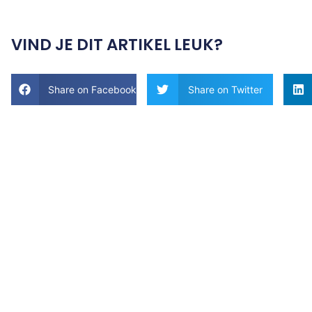
VIND JE DIT ARTIKEL LEUK?
Share on Facebook
Share on Twitter
Tips en
ideeën voor
h
u
is en tuin