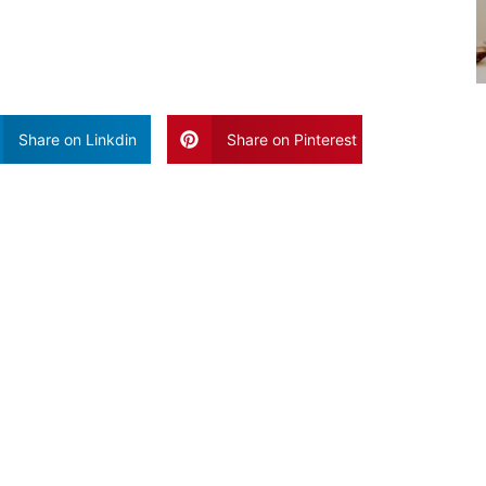
Share on Linkdin
Share on Pinterest
Vaak Gelezen Artikele
Blog Poste
Geen Reacties
Het is geen g
een overvloe