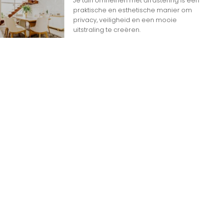
Je tuin omheinen met afrastering is een
praktische en esthetische manier om
Ga Naar Boven
privacy, veiligheid en een mooie
uitstraling te creëren.
n
n op Woon gerelateerde Websites
eheim dat het internet overspoeld wordt door
d aan websites. Met zoveel keuzemogelijkheden