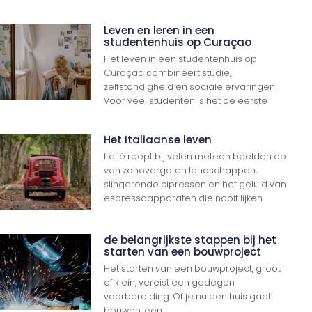
Leven en leren in een
studentenhuis op Curaçao
Het leven in een studentenhuis op
Curaçao combineert studie,
zelfstandigheid en sociale ervaringen.
Voor veel studenten is het de eerste
Het Italiaanse leven
Italië roept bij velen meteen beelden op
van zonovergoten landschappen,
slingerende cipressen en het geluid van
espressoapparaten die nooit lijken
de belangrijkste stappen bij het
starten van een bouwproject
Het starten van een bouwproject, groot
of klein, vereist een gedegen
voorbereiding. Of je nu een huis gaat
bouwen, een