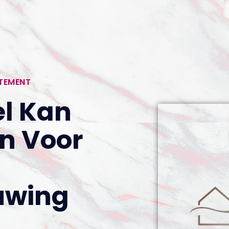
RTEMENT
l Kan
en Voor
uwing