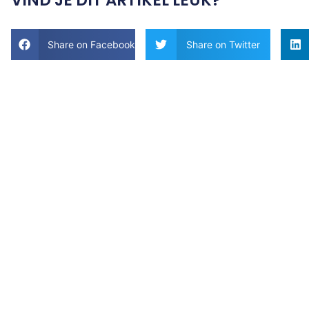
Share on Facebook
Share on Twitter
Tips en
ideeën voor
h
u
is en tuin