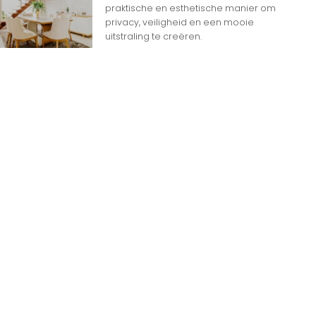
Ga Naar Boven
praktische en esthetische manier om
privacy, veiligheid en een mooie
uitstraling te creëren.
n
n op Woon gerelateerde Websites
eheim dat het internet overspoeld wordt door
d aan websites. Met zoveel keuzemogelijkheden
jk