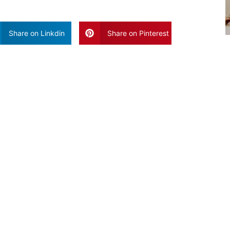
Share on Linkdin
Share on Pinterest
Vaak Gelezen Artikele
Blog Poste
Geen Reacties
Het is geen g
een overvloe
kan het moeili