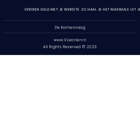
VERDIEN GELD MET JE WEBSITE: ZO HAAL JE HET MAXIMALE UIT 
De Kamervraag
www.VLwonen.nl
All Rights Reserved © 2023