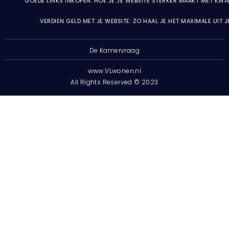
GOEDE LINKS INKOPEN: HOE JE JE WEBSITE STERKER MAAKT MET KWA
VERDIEN GELD MET JE WEBSITE: ZO HAAL JE HET MAXIMALE UIT 
De Kamervraag
www.VLwonen.nl
All Rights Reserved © 2023