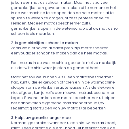
je kan een matras schoonmaken. Maar het is zo veel
gemakkelijker om gewoon een laken af te nemen en het
in de wasmachine te stoppen dan de hele matras af te
spuiten, te weken, te drogen, of zelfs professioneel te
reinigen. Met een matrasbeschermer zult u
gemakkelijker slapen in de wetenschap dat uw matras zo
schoon is als maar kan.
2. Is gemakkelijker schoon te maken
Zoals we hierboven al aanstipten, zijn matrashoezen
eenvoudiger schoon te maken dan de hele matras.
Een matras in de wasmachine gooien is niet zo makkelijk
als dat witte shirt waar je eten op gemorst hebt.
Maar het zou wel kunnen. Als u een matrasbeschermer
had, kunt u die er gewoon afhalen en in de wasmachine
stoppen om de vlekken eruit te wassen. Als de vlekken er
niet afgaan, kun je zelfs een nieuwe matrasbeschermer
kopen. Bovendien kan een matrasbeschermer u helpen
het aanbevolen algemene matrasonderhoud (bv.
regelmatig stofzuigen van uw matras) te beperken.
3. Helpt uw garantie langer mee
Normaal gesproken wanneer u een nieuw matras koopt,
krijgt u een garantie die erbij hoort. Dit betekent dat u de