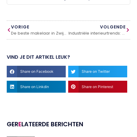
VORIGE
VOLGENDE
De beste makelaar in Zwijndrecht – vind uw droomwoning vandaag nog!
Industriële interieurtrends: dit moet je weten!
VIND JE DIT ARTIKEL LEUK?
Share on Facebook
Share on Twitter
Share on Linkdin
Share on Pinterest
GER
E
LATEERDE BERICHTEN