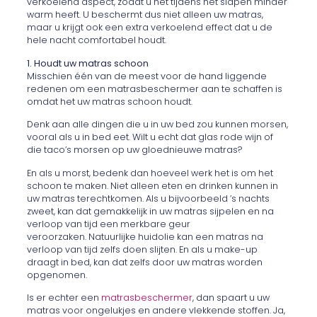
verkoelend aspect, zodat u het tijdens het slapen minder
warm heeft. U beschermt dus niet alleen uw matras,
maar u krijgt ook een extra verkoelend effect dat u de
hele nacht comfortabel houdt.
1. Houdt uw matras schoon
Misschien één van de meest voor de hand liggende
redenen om een matrasbeschermer aan te schaffen is
omdat het uw matras schoon houdt.
Denk aan alle dingen die u in uw bed zou kunnen morsen,
vooral als u in bed eet. Wilt u echt dat glas rode wijn of
die taco’s morsen op uw gloednieuwe matras?
En als u morst, bedenk dan hoeveel werk het is om het
schoon te maken. Niet alleen eten en drinken kunnen in
uw matras terechtkomen. Als u bijvoorbeeld ’s nachts
zweet, kan dat gemakkelijk in uw matras sijpelen en na
verloop van tijd een merkbare geur
veroorzaken. Natuurlijke huidolie kan een matras na
verloop van tijd zelfs doen slijten. En als u make-up
draagt in bed, kan dat zelfs door uw matras worden
opgenomen.
Is er echter een
matrasbeschermer
, dan spaart u uw
matras voor ongelukjes en andere vlekkende stoffen. Ja,