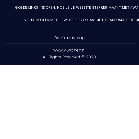
GOEDE LINKS INKOPEN: HOE JE JE WEBSITE STERKER MAAKT MET KWA
VERDIEN GELD MET JE WEBSITE: ZO HAAL JE HET MAXIMALE UIT 
De Kamervraag
www.VLwonen.nl
All Rights Reserved © 2023