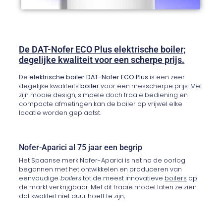
De DAT-Nofer ECO Plus elektrische boiler;
degelijke kwaliteit voor een scherpe prijs.
De
elektrische boiler DAT-Nofer ECO Plus
is een zeer
degelijke kwaliteits
boiler
voor een messcherpe prijs. Met
zijn mooie design, simpele doch fraaie bediening en
compacte afmetingen kan de boiler op vrijwel elke
locatie worden geplaatst.
Nofer-Aparici al 75 jaar een begrip
Het Spaanse merk Nofer-Aparici is net na de oorlog
begonnen met het ontwikkelen en produceren van
eenvoudige
boilers
tot de meest innovatieve
boilers
op
de markt verkrijgbaar. Met dit fraaie model laten ze zien
dat kwaliteit niet duur hoeft te zijn,