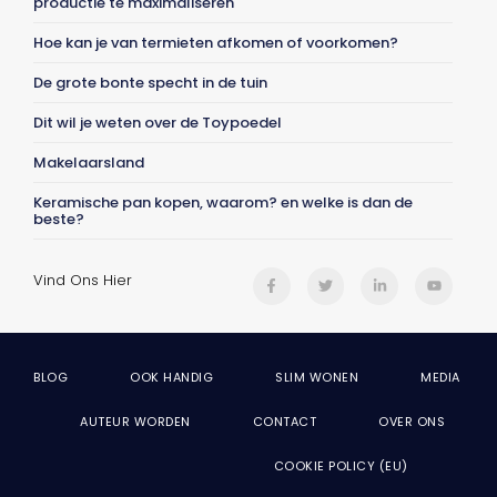
productie te maximaliseren
Hoe kan je van termieten afkomen of voorkomen?
De grote bonte specht in de tuin
Dit wil je weten over de Toypoedel
Makelaarsland
Keramische pan kopen, waarom? en welke is dan de
beste?
Vind Ons Hier
BLOG
OOK HANDIG
SLIM WONEN
MEDIA
AUTEUR WORDEN
CONTACT
OVER ONS
COOKIE POLICY (EU)