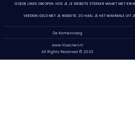
GOEDE LINKS INKOPEN: HOE JE JE WEBSITE STERKER MAAKT MET KWA
VERDIEN GELD MET JE WEBSITE: ZO HAAL JE HET MAXIMALE UIT 
De Kamervraag
www.VLwonen.nl
All Rights Reserved © 2023