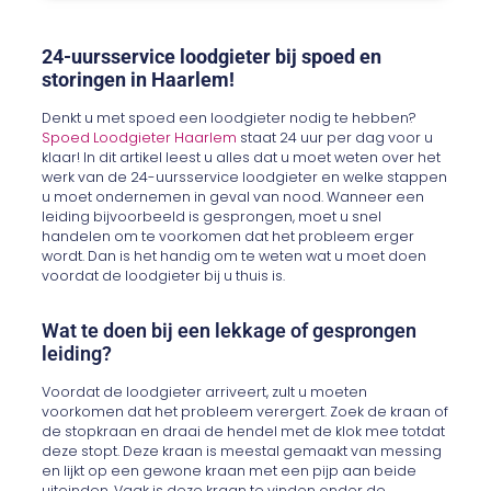
24-uursservice loodgieter bij spoed en
storingen in Haarlem!
Denkt u met spoed een loodgieter nodig te hebben?
Spoed Loodgieter Haarlem
staat 24 uur per dag voor u
klaar! In dit artikel leest u alles dat u moet weten over het
werk van de 24-uursservice loodgieter en welke stappen
u moet ondernemen in geval van nood. Wanneer een
leiding bijvoorbeeld is gesprongen, moet u snel
handelen om te voorkomen dat het probleem erger
wordt. Dan is het handig om te weten wat u moet doen
voordat de loodgieter bij u thuis is.
Wat te doen bij een lekkage of gesprongen
leiding?
Voordat de loodgieter arriveert, zult u moeten
voorkomen dat het probleem verergert. Zoek de kraan of
de stopkraan en draai de hendel met de klok mee totdat
deze stopt. Deze kraan is meestal gemaakt van messing
en lijkt op een gewone kraan met een pijp aan beide
uiteinden. Vaak is deze kraan te vinden onder de