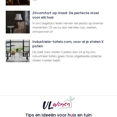
Zitcomfort op maat: De perfecte stoel
voor elk huis
In ons dagelijks leven nemen we plaats op diverse
momenten. Of we nu aan het eten zijn, werken,
ontspannen of
Industriele-tafels.com, voor al je stalen X
poten.
Op zoek naar stalen X poten, dan zit je bij ons
industriele-tafels goed. Onze uitgebreide collectie
stalen X poten biedt
Tips en ideeën voor h
u
is en tuin