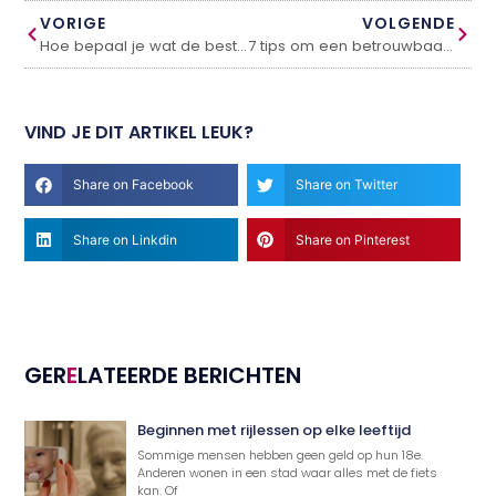
VORIGE
VOLGENDE
Hoe bepaal je wat de beste traplift is?
7 tips om een betrouwbaar verhuisbedrijf in Amsterdam te vinden
VIND JE DIT ARTIKEL LEUK?
Share on Facebook
Share on Twitter
Share on Linkdin
Share on Pinterest
GER
E
LATEERDE BERICHTEN
Beginnen met rijlessen op elke leeftijd
Sommige mensen hebben geen geld op hun 18e.
Anderen wonen in een stad waar alles met de fiets
kan. Of