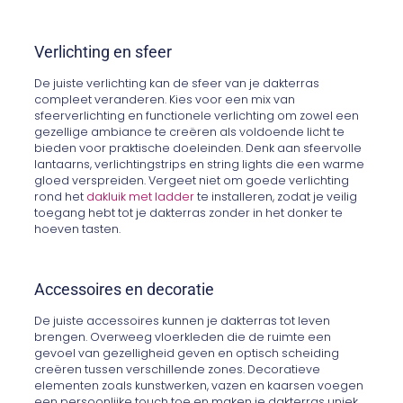
Verlichting en sfeer
De juiste verlichting kan de sfeer van je dakterras
compleet veranderen. Kies voor een mix van
sfeerverlichting en functionele verlichting om zowel een
gezellige ambiance te creëren als voldoende licht te
bieden voor praktische doeleinden. Denk aan sfeervolle
lantaarns, verlichtingstrips en string lights die een warme
gloed verspreiden. Vergeet niet om goede verlichting
rond het
dakluik met ladder
te installeren, zodat je veilig
toegang hebt tot je dakterras zonder in het donker te
hoeven tasten.
Accessoires en decoratie
De juiste accessoires kunnen je dakterras tot leven
brengen. Overweeg vloerkleden die de ruimte een
gevoel van gezelligheid geven en optisch scheiding
creëren tussen verschillende zones. Decoratieve
elementen zoals kunstwerken, vazen en kaarsen voegen
een persoonlijke touch toe en maken je dakterras uniek.