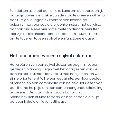
Een dakterras biedt een unieke kans om een persoonlijk
paradijs boven de drukte van de stad te creëren. Of je nu
een rustige loungeplek zoekt of een levendige
buitenruimte voor sociale bijeenkomsten, met de juiste
aanpak kun je elke vierkante meter optimaal benutten.
Hier zijn enkele inspirerende ideeën om jouw dakterras
om te toveren tot een stijlvolle en functionele oase.
Het fundament van een stijlvol dakterras
Het creëren van een stijlvol dakterras begint met een
gedegen planning. Begin met het analyseren van de
beschikbare ruimte. Hoeveel ruimte heb je echt en wat
zijn je prioriteiten? Wil je een eetruimte, een loungeplek,
of misschien een combinatie van beide? Het kiezen van
een thema helpt je om een samenhangende uitstraling
te creëren. Denk aan stijlen zoals boho-chic,
Scandinavisch of Mediterraan, en kies er een die bij je
persoonlijkheid en levensstijl past.