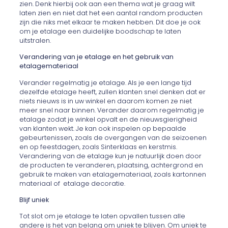
zien. Denk hierbij ook aan een thema wat je graag wilt
laten zien en niet dat het een aantal random producten
zijn die niks met elkaar te maken hebben. Dit doe je ook
om je etalage een duidelijke boodschap te laten
uitstralen.
Verandering van je etalage en het gebruik van
etalagemateriaal
Verander regelmatig je etalage. Als je een lange tijd
dezelfde etalage heeft, zullen klanten snel denken dat er
niets nieuws is in uw winkel en daarom komen ze niet
meer snel naar binnen. Verander daarom regelmatig je
etalage zodat je winkel opvalt en de nieuwsgierigheid
van klanten wekt. Je kan ook inspelen op bepaalde
gebeurtenissen, zoals de overgangen van de seizoenen
en op feestdagen, zoals Sinterklaas en kerstmis.
Verandering van de etalage kun je natuurlijk doen door
de producten te veranderen, plaatsing, achtergrond en
gebruik te maken van etalagemateriaal, zoals kartonnen
materiaal of etalage decoratie.
Blijf uniek
Tot slot om je etalage te laten opvallen tussen alle
andere is het van belang om uniek te blijven. Om uniek te