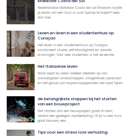
Makelaar Costa del Sol
Nederlandse Makelaar Costa del sol Waarom twijfel
je eraan om een huis in zuid Spanje te kopen? Lees
dan hier
Leven en leren in een studentenhuis op
Curaçao
Het leven in een studentenhuis op Curaçao
combineert studie, zelfstandigheid en sociale
ervaringen. Voor veel studenten is het de eerste
Het Italiaanse leven
Italië roept bij velen meteen beelden op van
zonovergoten landschappen, slingerende cipressen
en het geluid van espressoapparaten die nooit lijken
de belangrijkste stappen bij het starten
van een bouwproject
Het starten van een bouwproject, groot of klein,
vereist een gedegen voorbereiding. Of je nu een huis
gaat bouwen, een
Tips voor een stress loze verhuizing