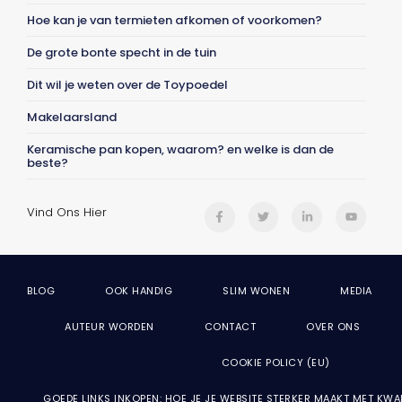
Hoe kan je van termieten afkomen of voorkomen?
De grote bonte specht in de tuin
Dit wil je weten over de Toypoedel
Makelaarsland
Keramische pan kopen, waarom? en welke is dan de
beste?
Vind Ons Hier
BLOG
OOK HANDIG
SLIM WONEN
MEDIA
AUTEUR WORDEN
CONTACT
OVER ONS
COOKIE POLICY (EU)
GOEDE LINKS INKOPEN: HOE JE JE WEBSITE STERKER MAAKT MET KWA