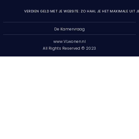
VERDIEN GELD MET JE WEBSITE: ZO HAAL JE HET MAXIMALE UIT 
De Kamervraag
www.VLwonen.nl
All Rights Reserved © 2023