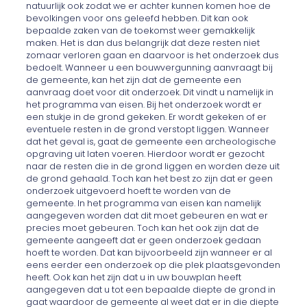
natuurlijk ook zodat we er achter kunnen komen hoe de
bevolkingen voor ons geleefd hebben. Dit kan ook
bepaalde zaken van de toekomst weer gemakkelijk
maken. Het is dan dus belangrijk dat deze resten niet
zomaar verloren gaan en daarvoor is het onderzoek dus
bedoelt. Wanneer u een bouwvergunning aanvraagt bij
de gemeente, kan het zijn dat de gemeente een
aanvraag doet voor dit onderzoek. Dit vindt u namelijk in
het programma van eisen. Bij het onderzoek wordt er
een stukje in de grond gekeken. Er wordt gekeken of er
eventuele resten in de grond verstopt liggen. Wanneer
dat het geval is, gaat de gemeente een archeologische
opgraving uit laten voeren. Hierdoor wordt er gezocht
naar de resten die in de grond liggen en worden deze uit
de grond gehaald. Toch kan het best zo zijn dat er geen
onderzoek uitgevoerd hoeft te worden van de
gemeente. In het programma van eisen kan namelijk
aangegeven worden dat dit moet gebeuren en wat er
precies moet gebeuren. Toch kan het ook zijn dat de
gemeente aangeeft dat er geen onderzoek gedaan
hoeft te worden. Dat kan bijvoorbeeld zijn wanneer er al
eens eerder een onderzoek op die plek plaatsgevonden
heeft. Ook kan het zijn dat u in uw bouwplan heeft
aangegeven dat u tot een bepaalde diepte de grond in
gaat waardoor de gemeente al weet dat er in die diepte