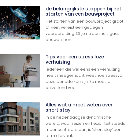
de belangrijkste stappen bij het
starten van een bouwproject
Het starten van een bouwproject, groot
of klein, vereist een gedegen
voorbereiding. Of je nu een huis gaat
bouwen, een
Tips voor een stress loze
verhuizing
Iedereen die wel eens een verhuizing
heeft meegemaakt, weet hoe stressvol
deze periode kan zijn. Zo moet je
ontzettend veel
Alles wat u moet weten over
short stay
In de hedendaagse dynamische
wereld, waar reizen en flexibiliteit steeds
meer centraal staan, is ‘short stay’ een
term die vaak