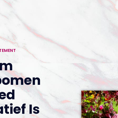
RTEMENT
om
bomen
ed
tief Is