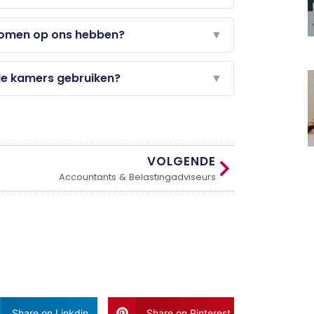
omen op ons hebben?
▼
de kamers gebruiken?
▼
VOLGENDE
Accountants & Belastingadviseurs
Share on Linkdin
Share on Pinterest