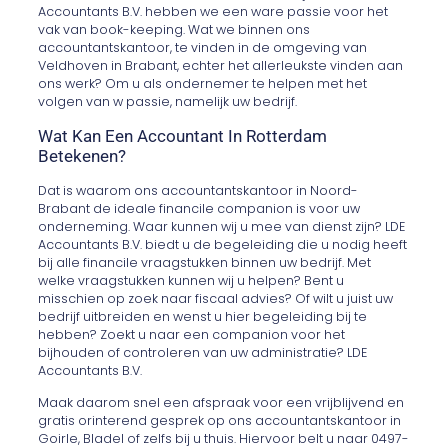
Accountants B.V. hebben we een ware passie voor het
vak van book-keeping. Wat we binnen ons
accountantskantoor, te vinden in de omgeving van
Veldhoven in Brabant, echter het allerleukste vinden aan
ons werk? Om u als ondernemer te helpen met het
volgen van w passie, namelijk uw bedrijf.
Wat Kan Een Accountant In Rotterdam
Betekenen?
Dat is waarom ons accountantskantoor in Noord-
Brabant de ideale financile companion is voor uw
onderneming. Waar kunnen wij u mee van dienst zijn? LDE
Accountants B.V. biedt u de begeleiding die u nodig heeft
bij alle financile vraagstukken binnen uw bedrijf. Met
welke vraagstukken kunnen wij u helpen? Bent u
misschien op zoek naar fiscaal advies? Of wilt u juist uw
bedrijf uitbreiden en wenst u hier begeleiding bij te
hebben? Zoekt u naar een companion voor het
bijhouden of controleren van uw administratie? LDE
Accountants B.V.
Maak daarom snel een afspraak voor een vrijblijvend en
gratis orinterend gesprek op ons accountantskantoor in
Goirle, Bladel of zelfs bij u thuis. Hiervoor belt u naar 0497-