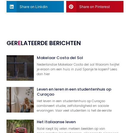
Share on Linkdin
Share on Pinterest
GER
E
LATEERDE BERICHTEN
Makelaar Costa del Sol
Nederlandse Makelaar Costa del sol Waarom twijfel
je eraan om een huis in zuid Spanje te kopen? Lees
dan hier
Leven en leren in een studentenhuis op
Curaçao
Het leven in een studentenhuis op Curaçao
combineert studie, zelfstandigheid en sociale
ervaringen. Voor veel studenten is het de eerste
Het Italiaanse leven
Italië roept bij velen meteen beelden op van