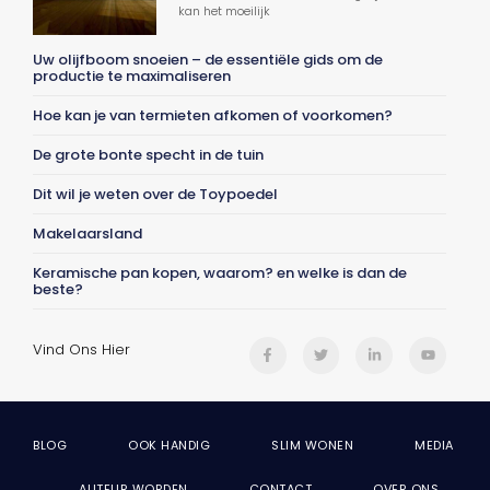
kan het moeilijk
Uw olijfboom snoeien – de essentiële gids om de
productie te maximaliseren
Hoe kan je van termieten afkomen of voorkomen?
De grote bonte specht in de tuin
Dit wil je weten over de Toypoedel
Makelaarsland
Keramische pan kopen, waarom? en welke is dan de
beste?
Vind Ons Hier
BLOG
OOK HANDIG
SLIM WONEN
MEDIA
AUTEUR WORDEN
CONTACT
OVER ONS