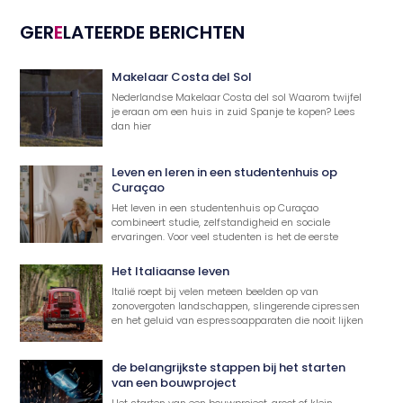
GER
E
LATEERDE BERICHTEN
Makelaar Costa del Sol
Nederlandse Makelaar Costa del sol Waarom twijfel
je eraan om een huis in zuid Spanje te kopen? Lees
dan hier
Leven en leren in een studentenhuis op
Curaçao
Het leven in een studentenhuis op Curaçao
combineert studie, zelfstandigheid en sociale
ervaringen. Voor veel studenten is het de eerste
Het Italiaanse leven
Italië roept bij velen meteen beelden op van
zonovergoten landschappen, slingerende cipressen
en het geluid van espressoapparaten die nooit lijken
de belangrijkste stappen bij het starten
van een bouwproject
Het starten van een bouwproject, groot of klein,