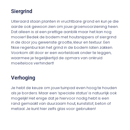
Siergrind
Uiteraard staan planten in vruchtbare grond en kun je die
aarde ook gewoon zien om jouw groenvoorziening heen.
Dat alleen is al een prettige aanblik maar het kan nog
mooier! Bedek de bodem met houtsnippers of siergrind
in de door jou gewenste grootte, kleur en textuur. Een
fikse regenbui kan het grind in de bodem laten zakken.
Voorkom dit door er een worteldoek onder te leggen,
waarmee je tegelijkertijd de opmars van onkruid
moeiteloos verhindert!
Verhoging
Je hebt de keuze om jouw tuinpad even hoog te houden
als je borders. Maar een ‘speciale status’ is natuurlijk ook
mogelijk! Het enige dat je hiervoor nodig hebt is een
rand gemaakt van duurzaam hout, kunststof, beton of
metaal. Je kunt hier zelfs glas voor gebruiken!