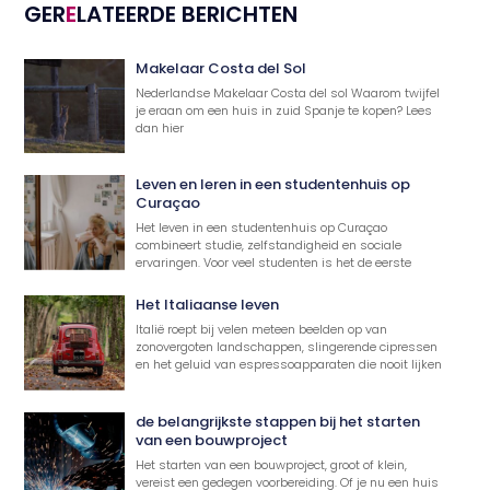
GER
E
LATEERDE BERICHTEN
Makelaar Costa del Sol
Nederlandse Makelaar Costa del sol Waarom twijfel
je eraan om een huis in zuid Spanje te kopen? Lees
dan hier
Leven en leren in een studentenhuis op
Curaçao
Het leven in een studentenhuis op Curaçao
combineert studie, zelfstandigheid en sociale
ervaringen. Voor veel studenten is het de eerste
Het Italiaanse leven
Italië roept bij velen meteen beelden op van
zonovergoten landschappen, slingerende cipressen
en het geluid van espressoapparaten die nooit lijken
de belangrijkste stappen bij het starten
van een bouwproject
Het starten van een bouwproject, groot of klein,
vereist een gedegen voorbereiding. Of je nu een huis