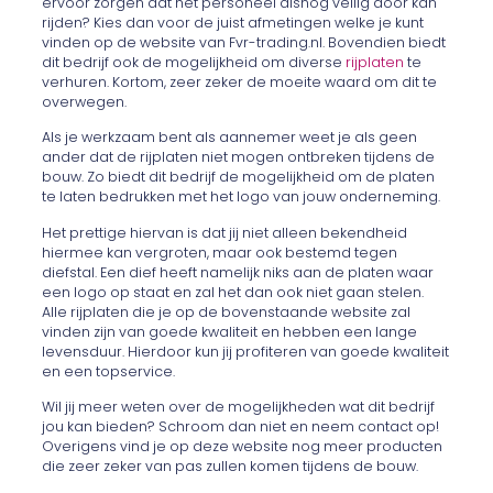
ervoor zorgen dat het personeel alsnog veilig door kan
rijden? Kies dan voor de juist afmetingen welke je kunt
vinden op de website van Fvr-trading.nl. Bovendien biedt
dit bedrijf ook de mogelijkheid om diverse
rijplaten
te
verhuren. Kortom, zeer zeker de moeite waard om dit te
overwegen.
Als je werkzaam bent als aannemer weet je als geen
ander dat de rijplaten niet mogen ontbreken tijdens de
bouw. Zo biedt dit bedrijf de mogelijkheid om de platen
te laten bedrukken met het logo van jouw onderneming.
Het prettige hiervan is dat jij niet alleen bekendheid
hiermee kan vergroten, maar ook bestemd tegen
diefstal. Een dief heeft namelijk niks aan de platen waar
een logo op staat en zal het dan ook niet gaan stelen.
Alle rijplaten die je op de bovenstaande website zal
vinden zijn van goede kwaliteit en hebben een lange
levensduur. Hierdoor kun jij profiteren van goede kwaliteit
en een topservice.
Wil jij meer weten over de mogelijkheden wat dit bedrijf
jou kan bieden? Schroom dan niet en neem contact op!
Overigens vind je op deze website nog meer producten
die zeer zeker van pas zullen komen tijdens de bouw.